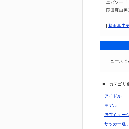
エピソード
藤田真由美
[
藤田真由
ニュースは
■ カテゴリ別
アイドル
モデル
男性ミュー
サッカー選