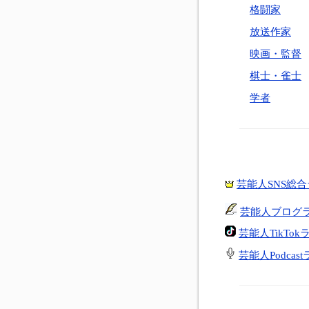
格闘家
放送作家
映画・監督
棋士・雀士
学者
芸能人SNS総
芸能人ブログ
芸能人TikTo
芸能人Podcas