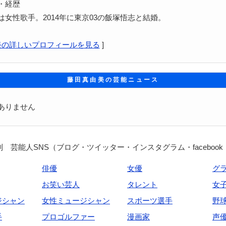
・経歴
は女性歌手。2014年に東京03の飯塚悟志と結婚。
美の詳しいプロフィールを見る
]
藤田真由美の芸能ニュース
ありません
 芸能人SNS（ブログ・ツイッター・インスタグラム・facebook
俳優
女優
グ
お笑い芸人
タレント
女
ジシャン
女性ミュージシャン
スポーツ選手
野
手
プロゴルファー
漫画家
声