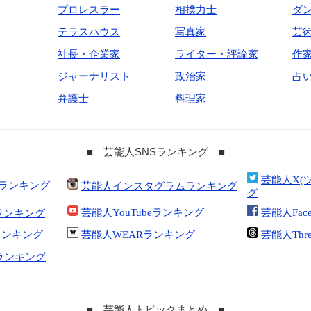
プロレスラー
相撲力士
ダ
テラスハウス
写真家
芸
社長・企業家
ライター・評論家
作
ジャーナリスト
政治家
占
弁護士
料理家
■ 芸能人SNSランキング ■
芸能人X(
合ランキング
芸能人インスタグラムランキング
グ
芸能人YouTubeランキング
芸能人Fac
ランキング
kランキング
芸能人WEARランキング
芸能人Thr
tランキング
■ 芸能人トピックまとめ ■