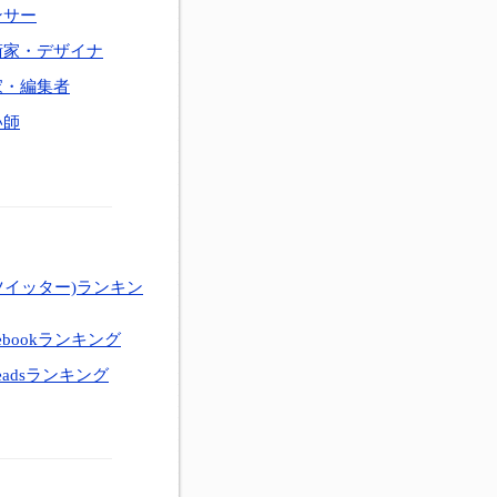
ンサー
術家・デザイナ
家・編集者
い師
ツイッター)ランキン
ebookランキング
eadsランキング