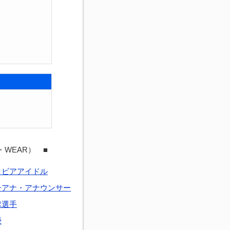
・WEAR） ■
ラビアアイドル
子アナ・アナウンサー
球選手
優