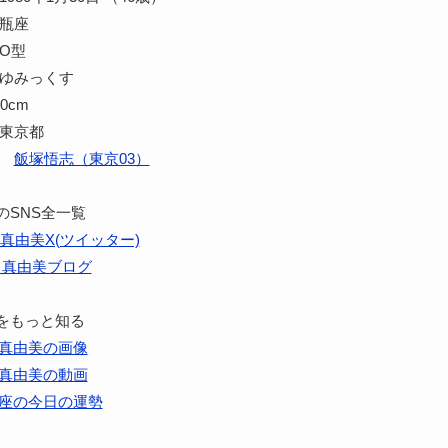
水瓶座
O型
まゆみっくす
0cm
 東京都
:
飯塚悟志（東京03）
のSNS全一覧
真由美X(ツイッター)
田真由美ブログ
をもっと知る
真由美の画像
真由美の動画
座の今日の運勢