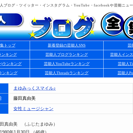
ブログ・ツイッター・インスタグラム・YouTube・facebookや芸能ニ
集トップ
新着登録の芸能人SNS
芸
ランキング
芸能人ブログランキング
芸能人イン
ー)ランキング
芸能人YouTubeランキング
芸能人Ti
kランキング
芸能人Threadsランキング
芸能人Po
まゆみっくスマイル♪
前
藤田真由美
女性ミュージシャン
藤田真由美 （ふじたまゆみ）
980年1月30日 （46歳）