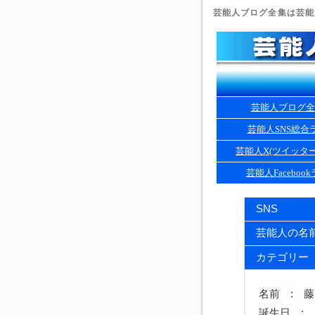
芸能人ブログ全集は芸能人
芸能人ブログ全
芸能人SNS総合
芸能人X(ツイッタ
芸能人Faceboo
SNS
芸能人の名
カテゴリー
名前 : 
誕生日 : 1