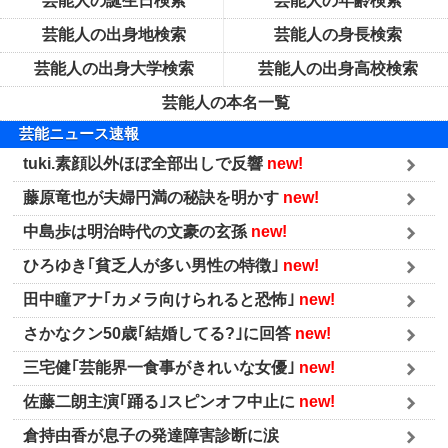
芸能人の誕生日検索
芸能人の年齢検索
芸能人の出身地検索
芸能人の身長検索
芸能人の出身大学検索
芸能人の出身高校検索
芸能人の本名一覧
芸能ニュース速報
tuki.素顔以外ほぼ全部出しで反響
new!
藤原竜也が夫婦円満の秘訣を明かす
new!
中島歩は明治時代の文豪の玄孫
new!
ひろゆき｢貧乏人が多い男性の特徴｣
new!
田中瞳アナ｢カメラ向けられると恐怖｣
new!
さかなクン50歳｢結婚してる?｣に回答
new!
三宅健｢芸能界一食事がきれいな女優｣
new!
佐藤二朗主演｢踊る｣スピンオフ中止に
new!
倉持由香が息子の発達障害診断に涙