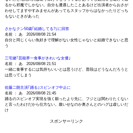
るから邪魔でしかない。自分も遭遇したことあるけど出演者からおさが
わせしてますやすみませんがあってもスタッフからはなかったりどっち
もないときがあった
さかなクン50歳｢結婚してる?｣に回答
名前 ： あ 2026/08/08 21:54
自分と同じくらい魚好きで理解がない女性じゃないと結婚できないと思
う
三宅健｢芸能界一食事がきれいな女優｣
名前 ： あ 2026/08/08 21:51
一緒に食事するには気持ちいいとは思うけど、普段はどうなんだろうと
は思ってしまう
佐藤二朗主演｢踊る｣スピンオフ中止に
名前 ： あ 2026/08/08 21:45
踊るのスピンオフ実現を強く願ったより先に、フジとは関わりたくない
と言ったわけだから仕方ない。腹いせなのか奥さんとのハグは虚しいだ
け
スポンサーリンク