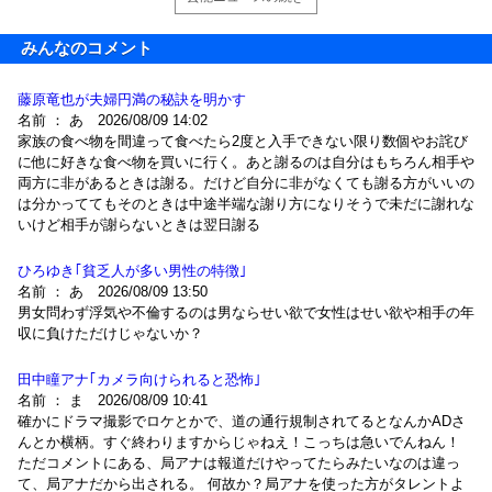
みんなのコメント
藤原竜也が夫婦円満の秘訣を明かす
名前 ： あ 2026/08/09 14:02
家族の食べ物を間違って食べたら2度と入手できない限り数個やお詫び
に他に好きな食べ物を買いに行く。あと謝るのは自分はもちろん相手や
両方に非があるときは謝る。だけど自分に非がなくても謝る方がいいの
は分かっててもそのときは中途半端な謝り方になりそうで未だに謝れな
いけど相手が謝らないときは翌日謝る
ひろゆき｢貧乏人が多い男性の特徴｣
名前 ： あ 2026/08/09 13:50
男女問わず浮気や不倫するのは男ならせい欲で女性はせい欲や相手の年
収に負けただけじゃないか？
田中瞳アナ｢カメラ向けられると恐怖｣
名前 ： ま 2026/08/09 10:41
確かにドラマ撮影でロケとかで、道の通行規制されてるとなんかADさ
んとか横柄。すぐ終わりますからじゃねえ！こっちは急いでんねん！
ただコメントにある、局アナは報道だけやってたらみたいなのは違っ
て、局アナだから出される。 何故か？局アナを使った方がタレントよ