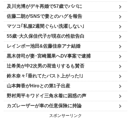
及川光博がデキ再婚で57歳でパパに
佐藤二朗がSNSで妻とのハグを報告
マツコ｢私服2週間ぐらい洗濯しない｣
55歳･大久保佳代子が現在の性欲告白
レインボー池田&佐藤佳奈アナ結婚
黒木啓司が妻･宮崎麗果へDV事案で逮捕
辻希美が中2次男の荷造りするも賛否
鈴木奈々｢垂れてたバスト上がった!｣
山本舞香がHiroとの第1子出産
野村周平キワドイ三角水着に困惑の声
カズレーザーが車の任意保険に持論
スポンサーリンク