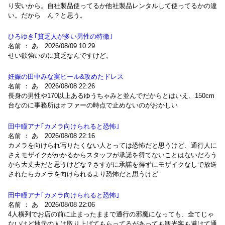
り安いから。自社製品使ってるか他社製品レンタルして使ってるかの違
い。だから ん？と思う。
ひろゆき｢貧乏人が多い男性の特徴｣
名前 ： あ 2026/08/09 10:29
せい欲強いのに貧乏なんですけど。
妊娠の田中みな実ヒール&攻めたドレス
名前 ： あ 2026/08/08 22:26
長身の男性や170以上あるゆうちゃみと並んでだからとはいえ、150cm
台なのに事務所はオファーの時点で止めないのがおかしい
田中瞳アナ｢カメラ向けられると恐怖｣
名前 ： あ 2026/08/08 22:16
カメラを向けられ写りたくない人とっては恐怖だと思うけど、通行人に
さえモザイクがかかるからスタッフが承諾を得てないことはないだろう
から大丈夫だと思うけどな？さすがに承諾を得ずにモザイクなしで放送
されたらカメラを向けられるより恐怖だと思うけど
田中瞳アナ｢カメラ向けられると恐怖｣
名前 ： あ 2026/08/08 22:06
4人横列でお店の前に止まったままで通行の邪魔になっても、全てじゃ
ないけど地元の人は取り上げてもらってるがあっても観光客も避けて通