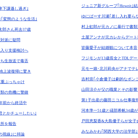
ジュニア新グループ｢Howzit｣
卑下謙遜し過ぎ｣
ゆにばーす川瀬｢差し入れ要ら
｣｢変態のような生活｣
村上虹郎が元カノに暴行で書類
太郎さん死去37歳
土屋アンナが元カレからデート
反対派に疑問
皆藤愛子が結婚観について本音
地入り支援検討へ
フジモンが13歳長女とTDLデー
いち生放送で毒舌
元モー娘･北川莉央がアナでテ
｣で地上波復帰に驚き
吉村崇｢小倉優子は劇的なポン
体重ぶっちゃけ
山田涼介が父の職業とその影響
人類の危機に警鐘
第1子出産の藤田ニコル仕事復
1年前から終活中
河本準一51歳と礒部希帆34歳
君とかチューしたい｣
戸田恵梨香&大島優子らが女子
退所を報告
みなみかわ｢関西大学の法学部
の視線｣に持論