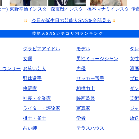
ー)
東野幸治インスタ
森友哉インスタ
橋本マナミインスタ
伊
今日が誕生日の芸能人SNSを全部見る
芸能人SNSカテゴリ別ランキング
グラビアアイドル
モデル
タレ
女優
男性ミュージシャン
女性
ナウンサー
お笑い芸人
声優
漫画
野球選手
サッカー選手
プロ
格闘家
相撲力士
ダン
社長・企業家
映画監督
芸術
ライター・評論家
写真家
ジャ
棋士・雀士
学者
放送
占い師
テラスハウス