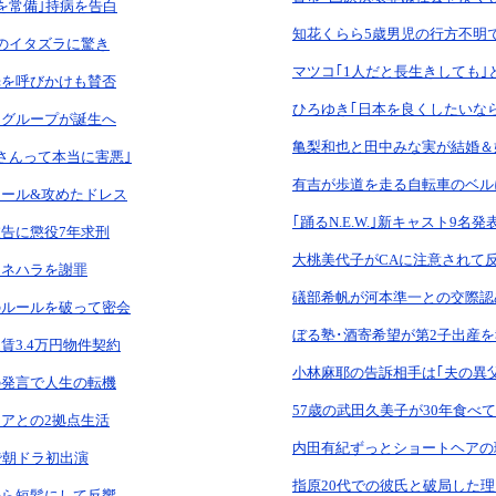
を常備｣持病を告白
知花くらら5歳男児の行方不明
のイタズラに驚き
マツコ｢1人だと長生きしても｣
光を呼びかけも賛否
ひろゆき｢日本を良くしたいな
スグループが誕生へ
亀梨和也と田中みな実が結婚＆
さんって本当に害悪｣
有吉が歩道を走る自転車のベル
ール&攻めたドレス
｢踊るN.E.W.｣新キャスト9名発
告に懲役7年求刑
大桃美代子がCAに注意されて
スネハラを謝罪
礒部希帆が河本準一との交際認
のルールを破って密会
ぼる塾･酒寄希望が第2子出産
賃3.4万円物件契約
小林麻耶の告訴相手は｢夫の異
の発言で人生の転機
57歳の武田久美子が30年食べ
アとの2拠点生活
内田有紀ずっとショートヘアの
で朝ドラ初出演
指原20代での彼氏と破局した理
から短髪にして反響