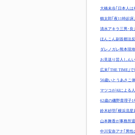
大橋未歩｢日本人は
鶴太郎｢夜11時起床
清水アキラ三男･良
ほんこん副首都法
ダレノガレ熊本現
お見送り芸人しん
広末｢THE TIME
56歳いとうあさこ
マツコがAIによる
62歳の磯野貴理子
鈴木砂羽｢横浜流星
山本舞香が事務所
中川安奈アナ｢男性