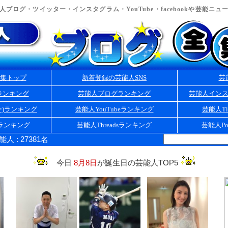
ブログ・ツイッター・インスタグラム・YouTube・facebookや芸能ニ
集トップ
新着登録の芸能人SNS
芸
ランキング
芸能人ブログランキング
芸能人イン
ー)ランキング
芸能人YouTubeランキング
芸能人Ti
kランキング
芸能人Threadsランキング
芸能人Po
 : 27381名
今日
8月8日
が誕生日の芸能人TOP5