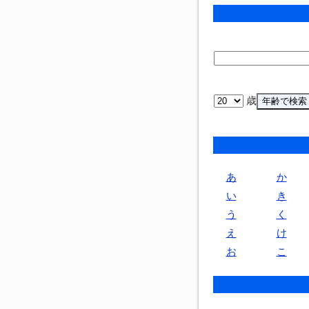
歳
あ
か
い
き
う
く
え
け
お
こ