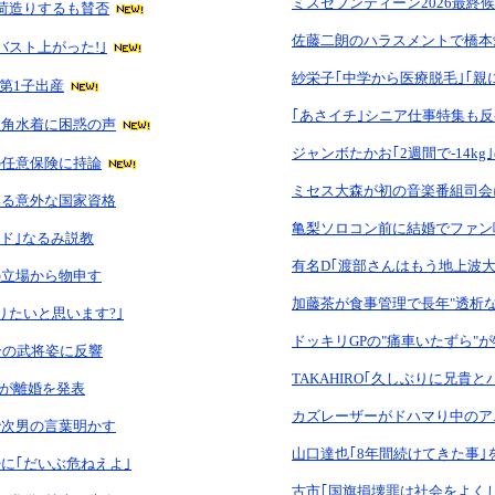
ミスセブンティーン2026最終候
荷造りするも賛否
佐藤二朗のハラスメントで橋本
バスト上がった!｣
紗栄子｢中学から医療脱毛｣｢親
の第1子出産
｢あさイチ｣シニア仕事特集も
三角水着に困惑の声
ジャンボたかお｢2週間で-14kg
の任意保険に持論
ミセス大森が初の音楽番組司会
いる意外な国家資格
亀梨ソロコン前に結婚でファン
ード｣なるみ説教
有名D｢渡部さんはもう地上波大
の立場から物申す
加藤茶が食事管理で長年"透析な
りたいと思います?｣
ドッキリGPの"痛車いたずら"
介の武将姿に反響
TAKAHIRO｢久しぶりに兄貴と
ナが離婚を発表
カズレーザーがドハマり中のア
で次男の言葉明かす
山口達也｢8年間続けてきた事｣
に｢だいぶ危ねえよ｣
古市｢国旗損壊罪は社会をよく