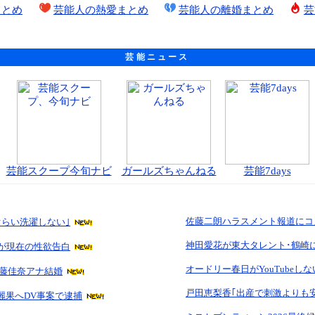
まとめ
芸能人の熱愛まとめ
芸能人の離婚まとめ
芸
芸能ニュース
芸能スクープ今旬ナビ
ガールズちゃんねる
芸能7days
佐藤二朗ハラスメント報道にコ
ぐらい洗濯しない｣
神田愛花が東大タレント･鶴崎
子が現在の性欲告白
オードリー春日がYouTubeし
藤佳奈アナ結婚
戸田恵梨香｢出産で刺激よりも
麗果へDV事案で逮捕