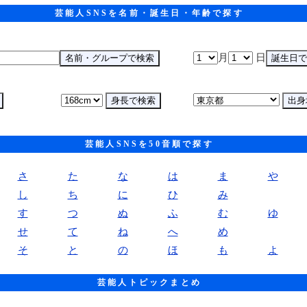
芸能人SNSを名前・誕生日・年齢で探す
月
日
芸能人SNSを50音順で探す
さ
た
な
は
ま
や
し
ち
に
ひ
み
す
つ
ぬ
ふ
む
ゆ
せ
て
ね
へ
め
そ
と
の
ほ
も
よ
芸能人トピックまとめ