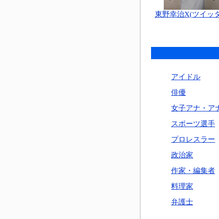
東野幸治X(ツイッタ
アイドル
俳優
女子アナ・ア
スポーツ選手
プロレスラー
政治家
作家・編集者
料理家
弁護士