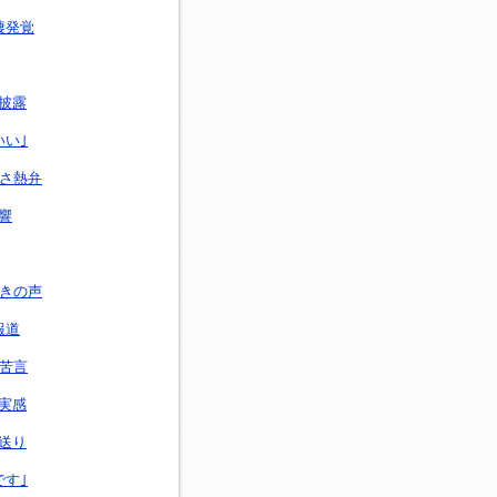
棲発覚
披露
いい｣
らさ熱弁
響
引きの声
報道
に苦言
実感
送り
です｣