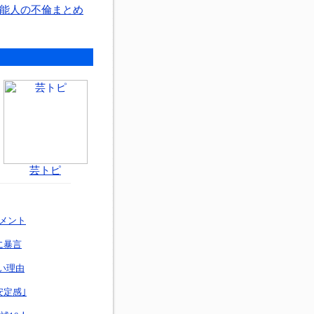
能人の不倫まとめ
芸トピ
メント
に暴言
ない理由
安定感｣