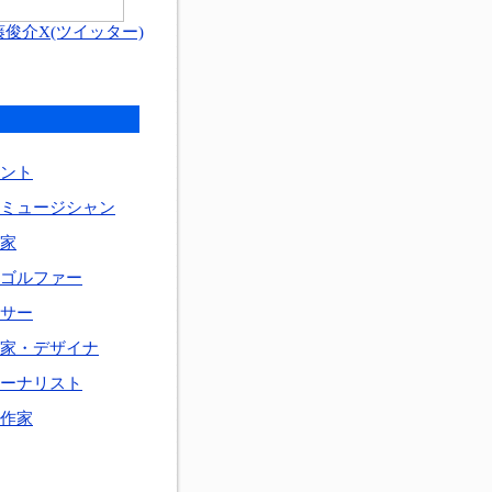
藤俊介X(ツイッター)
ント
ミュージシャン
家
ゴルファー
サー
家・デザイナ
ーナリスト
作家