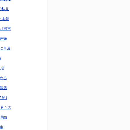
で私見
と本音
ら｣提言
妊娠
に言及
表
反省
める
を報告
父兄｣
てるもの
理由
由