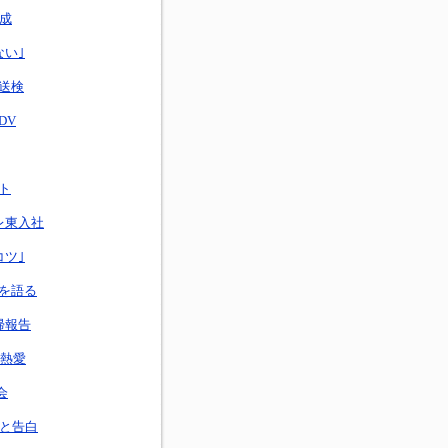
結成
ない｣
送検
DV
ト
レ東入社
コツ｣
を語る
帰報告
が熱愛
会
｣と告白