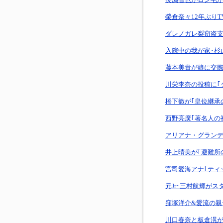
榮倉奈々12年ぶり
ダレノガレ梨窃盗支
入院中の我が家･杉
藤本美貴が娘に交
川栄李奈の投稿に｢
橋下徹が｢皇位継承
西野亮廣｢著名人の
アリアナ・グラン
井上晴美が｢避難所
宮司愛海アナ｢ティ
元Jr･三村航輝が
窪塚洋介&愛流の親
川口春奈と板倉滉が