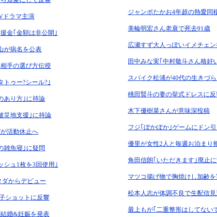
ジャンボたかお4年超の熱愛同
TVドラマ主演
美輪明宏さん老衰で死去91歳
援金｢金額は非公開｣
広瀬すず大人っぽいイメチェン
山が病名を公表
田中みな実｢中村敬斗さん格好
際相手の選び方伝授
スパイク松浦が40代の生きづ
タトゥー?シール?｣
桃田賢斗の妻の挙式ドレスに反
のあり方｣に持論
木下優樹菜さんが意味深投稿
被災地支援｣に持論
フジ｢ぽかぽか｣ゲームにドン
デが活動休止へ
優里が女性2人と毎週お泊まり
の雑魚寝｣に疑問
角田信朗｢いただきます｣廃止
ッシュ1枚を3回使用｣
マツコ揚げ物で胸焼けし加齢を
スタダからデビュー
松本人志が体調不良で生配信見
子ショットに反響
最上もが｢二重整形はしてない
結婚&妊娠を発表