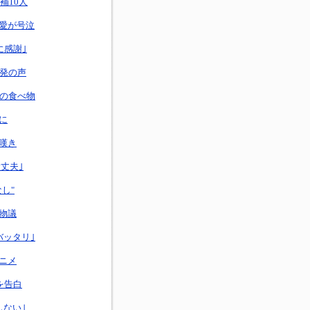
補10人
愛が号泣
に感謝｣
反発の声
｣の食べ物
に
嘆き
丈夫｣
し"
が物議
バッタリ｣
ニメ
を告白
しない｣