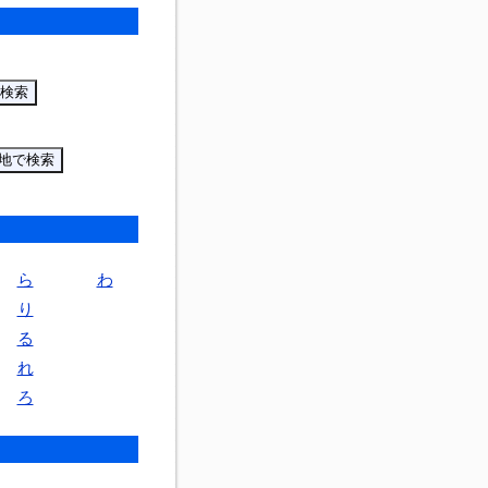
ら
わ
り
る
れ
ろ