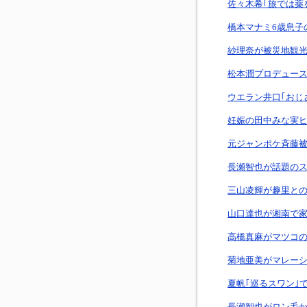
佐々木希｢旅では薬
橋本マナミ6歳息子
紗理奈が被災地観
松本潤プロデュー
ウエラン井口｢おじ
妊娠の田中みな実ヒ
元ジャンポケ斉藤被
長瀬智也が話題の
三山凌輝が趣里と
山口達也が湘南で家
高橋真麻がマツコ
菊地亜美がマレーシ
夏帆｢巡るスワン｣
長瀬智也がロン毛