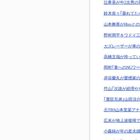
辻希美が中2次男の
鈴木奈々｢垂れてた
山本舞香がHiroと
野村周平キワドイ
カズレーザーが車
高橋文哉が持って
岡村｢妻へのNGワ
岸谷蘭丸が愛煙家
竹山｢次誰が総理や
｢豊臣兄弟｣山田涼
元TBS山本里菜ア
広末が地上波復帰
小森純が年の差夫婦