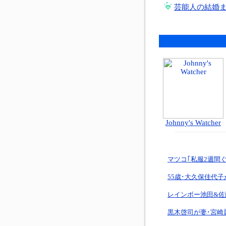
芸能人の結婚
Johnny's Watcher
マツコ｢私服2週間
55歳･大久保佳代
レインボー池田&佐
黒木啓司が妻･宮崎