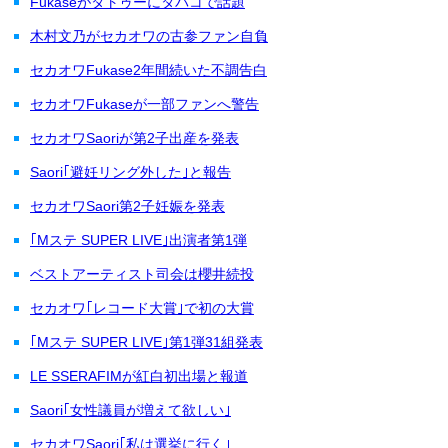
Fukaseがタトゥーにタバコで話題
木村文乃がセカオワの古参ファン自負
セカオワFukase2年間続いた不調告白
セカオワFukaseが一部ファンへ警告
セカオワSaoriが第2子出産を発表
Saori｢避妊リング外した｣と報告
セカオワSaori第2子妊娠を発表
｢Mステ SUPER LIVE｣出演者第1弾
ベストアーティスト司会は櫻井続投
セカオワ｢レコード大賞｣で初の大賞
｢Mステ SUPER LIVE｣第1弾31組発表
LE SSERAFIMが紅白初出場と報道
Saori｢女性議員が増えて欲しい｣
セカオワSaori｢私は選挙に行く｣