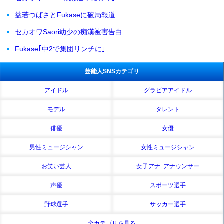
益若つばさとFukaseに破局報道
セカオワSaori幼少の痴漢被害告白
Fukase｢中2で集団リンチに｣
芸能人SNSカテゴリ
アイドル
グラビアアイドル
モデル
タレント
俳優
女優
男性ミュージシャン
女性ミュージシャン
お笑い芸人
女子アナ･アナウンサー
声優
スポーツ選手
野球選手
サッカー選手
全カテゴリを見る