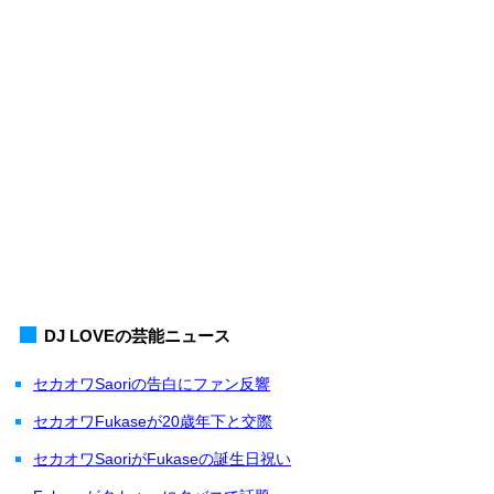
DJ LOVEの芸能ニュース
セカオワSaoriの告白にファン反響
セカオワFukaseが20歳年下と交際
セカオワSaoriがFukaseの誕生日祝い