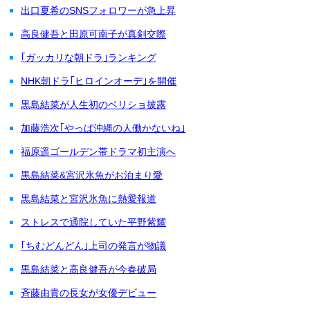
出口夏希のSNSフォロワーが急上昇
高良健吾と田原可南子が真剣交際
｢ガッカリな朝ドラ｣ランキング
NHK朝ドラ｢ヒロインオーデ｣を開催
黒島結菜が人生初のベリショ披露
加藤浩次｢やっぱ沖縄の人働かないね｣
福原遥ゴールデン帯ドラマ初主演へ
黒島結菜&宮沢氷魚がお泊まり愛
黒島結菜と宮沢氷魚に熱愛報道
ストレスで通院していた平野紫耀
｢ちむどんどん｣上司の発言が物議
黒島結菜と高良健吾が今春破局
斉藤由貴の長女が女優デビュー