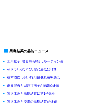
黒島結菜の芸能ニュース
北川景子｢寝る時も時計｣ルーティン命
朝ドラ｢おむすび｣歴代最低13.1%
橋本環奈｢おむすび｣最低視聴率懸念
高良健吾と田原可南子が結婚&妊娠
宮沢氷魚と黒島結菜に第1子誕生
宮沢氷魚と交際の黒島結菜が妊娠