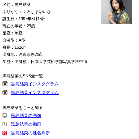
名前：黒島結菜
ふりがな：くろしまゆいな
誕生日：1997年3月15日
現在の年齢：29歳
星座：魚座
血液型：A型
身長：162cm
出身地：沖縄県糸満市
学歴・出身校：日本大学芸術学部写真学科中退
黒島結菜のSNS全一覧
黒島結菜インスタグラム
黒島結菜インスタグラム
黒島結菜をもっと知る
黒島結菜の画像
黒島結菜の動画
黒島結菜の姓名判断