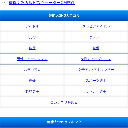
當真あみカルピスウォーターCM就任
芸能人SNSカテゴリ
アイドル
グラビアアイドル
モデル
タレント
俳優
女優
男性ミュージシャン
女性ミュージシャン
お笑い芸人
女子アナ･アナウンサー
声優
スポーツ選手
野球選手
サッカー選手
全カテゴリを見る
芸能人SNSランキング