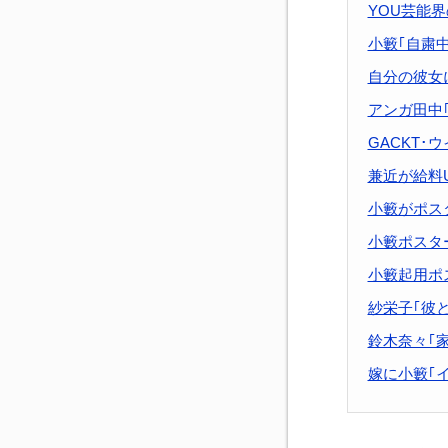
YOU芸能
小籔｢自粛
自分の彼女
アンガ田中
GACKT･
兼近が給料
小籔がポス
小籔ポスター
小籔起用ポ
紗栄子｢彼
鈴木奈々｢
嫁に小籔｢