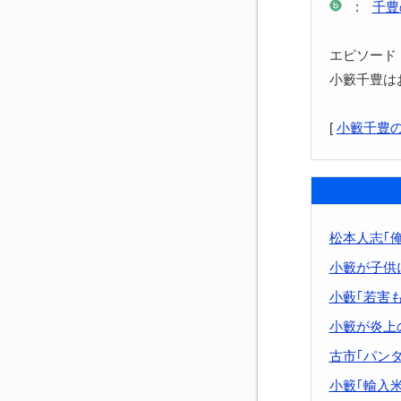
:
千豊
エピソード
小籔千豊は
[
小籔千豊
松本人志｢
小籔が子供
小藪｢若害も
小籔が炎上
古市｢パンダ
小籔｢輸入米