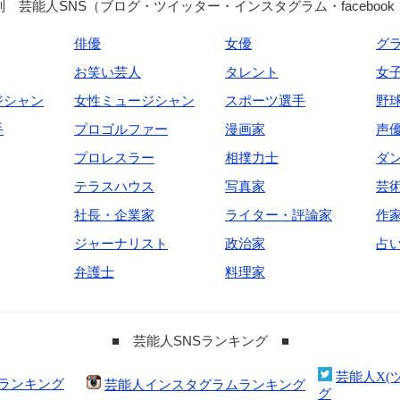
 芸能人SNS（ブログ・ツイッター・インスタグラム・facebook
俳優
女優
グ
お笑い芸人
タレント
女
ジシャン
女性ミュージシャン
スポーツ選手
野
手
プロゴルファー
漫画家
声
プロレスラー
相撲力士
ダ
テラスハウス
写真家
芸
社長・企業家
ライター・評論家
作
ジャーナリスト
政治家
占
弁護士
料理家
■ 芸能人SNSランキング ■
芸能人X(
合ランキング
芸能人インスタグラムランキング
グ