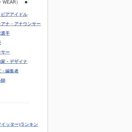
・WEAR） ■
ラビアアイドル
子アナ・アナウンサー
球選手
優
ンサー
術家・デザイナ
家・編集者
い師
ツイッター)ランキン