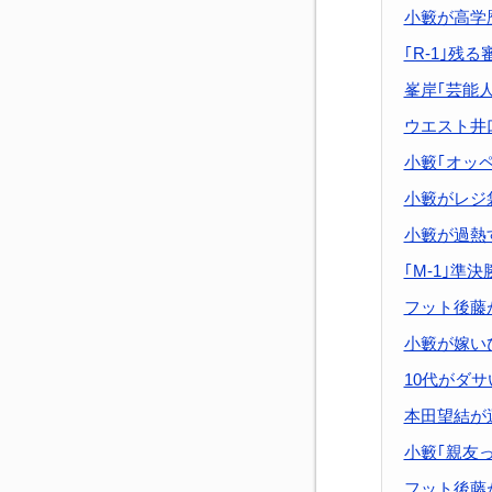
小籔が高学
｢R-1｣残
峯岸｢芸能
ウエスト井
小籔｢オッ
小籔がレジ
小籔が過熱
｢M-1｣準
フット後藤
小籔が嫁い
10代がダサ
本田望結が
小籔｢親友
フット後藤