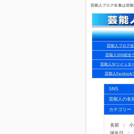
芸能人ブログ全集は芸能人
芸能人ブログ全
芸能人SNS総合
芸能人X(ツイッタ
芸能人Faceboo
SNS
芸能人の名
カテゴリー
名前 : 
誕生日 : 1