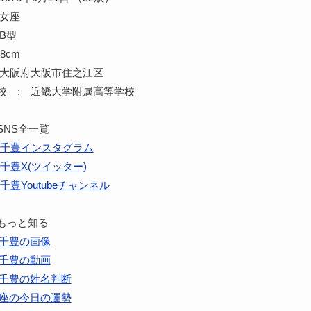
乙女座
B型
8cm
 大阪府大阪市住之江区
校 : 近畿大学附属高等学校
SNS全一覧
千豊インスタグラム
千豊X(ツイッター)
千豊Youtubeチャンネル
もっと知る
千豊の画像
千豊の動画
千豊の姓名判断
座の今日の運勢