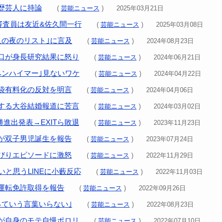
歴芸人に持論
(
芸能ニュース
) 2025年03月21日
る審査員は友近&佐久間一行
(
芸能ニュース
) 2025年03月08日
人の夜のリスト｣に言及
(
芸能ニュース
) 2024年08月23日
口が身長研究結果に怒り
(
芸能ニュース
) 2024年06月21日
ペンハイマー｣見ないワケ
(
芸能ニュース
) 2024年04月22日
袋有料化の反対を明言
(
芸能ニュース
) 2024年04月06日
する大谷結婚報道に苦言
(
芸能ニュース
) 2024年03月02日
決勝進出発表→EXITら敗退
(
芸能ニュース
) 2023年11月23日
が双子男児誕生を報告
(
芸能ニュース
) 2023年07月24日
びりエピソードに激怒
(
芸能ニュース
) 2022年11月29日
いと思うLINEに小藪反応
(
芸能ニュース
) 2022年11月03日
運転免許取得を報告
(
芸能ニュース
) 2022年09月26日
っていう言葉いらない｣
(
芸能ニュース
) 2022年08月23日
が自身のモテ自慢ポロリ
(
芸能ニュース
) 2022年07月10日