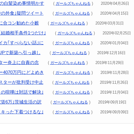
界の白髪染め事情明かす
(
ガールズちゃんねる
) 2020年04月26日
中の外食｣疑問ツイート
(
ガールズちゃんねる
) 2020年04月15日
に合コン勧めた小籔
(
ガールズちゃんねる
) 2020年03月31日
｢結婚相手条件1つだけ｣
(
ガールズちゃんねる
) 2020年02月25日
ウイカ｢すべらない話｣に
(
ガールズちゃんねる
) 2020年01月04日
UPで新築へ引っ越し
(
ガールズちゃんねる
) 2019年12月16日
ター炎上に自責の念
(
ガールズちゃんねる
) 2019年11月29日
4070万円にどよめき
(
ガールズちゃんねる
) 2019年11月28日
スターが批判受け中止
(
ガールズちゃんねる
) 2019年11月26日
との喧嘩は対話で解決｣
(
ガールズちゃんねる
) 2019年11月04日
家賃6万｣茨城生活の訳
(
ガールズちゃんねる
) 2019年09月19日
イキった下着つけるな｣
(
ガールズちゃんねる
) 2019年09月09日