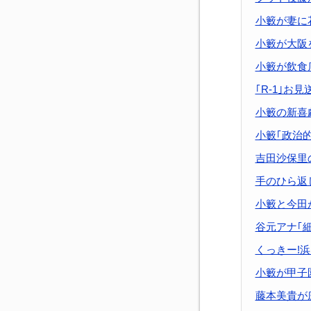
小籔が妻に
小籔が大阪
小籔が飲食
｢R-1｣お
小籔の新喜
小籔｢政治
吉田沙保里
手のひら返
小籔と今田
谷元アナ｢
くっきー!
小籔が甲子
藤本美貴が