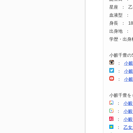
星座 : 
血液型 : 
身長 : 18
出身地 :
学歴・出身
小籔千豊の
:
小籔
:
小籔
:
小籔
小籔千豊を
:
小籔
:
小籔
:
小籔
:
乙女