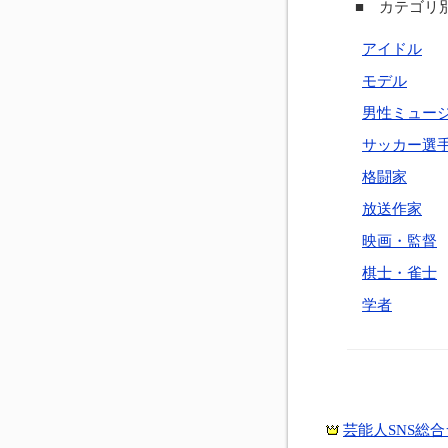
■ カテゴリ別
アイドル
モデル
男性ミュー
サッカー選
格闘家
放送作家
映画・監督
棋士・雀士
学者
芸能人SNS総