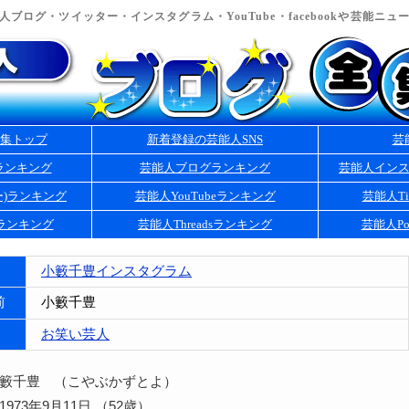
ブログ・ツイッター・インスタグラム・YouTube・facebookや芸能ニ
集トップ
新着登録の芸能人SNS
芸
ランキング
芸能人ブログランキング
芸能人イン
ー)ランキング
芸能人YouTubeランキング
芸能人Ti
kランキング
芸能人Threadsランキング
芸能人Po
小籔千豊インスタグラム
前
小籔千豊
お笑い芸人
小籔千豊 （こやぶかずとよ）
973年9月11日 （52歳）