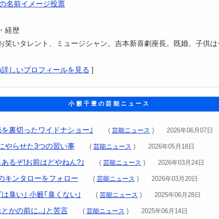
の名前イメージ投票
・経歴
お笑いタレント、ミュージシャン。吉本新喜劇座長。既婚。子供は
の詳しいプロフィールを見る
]
小籔千豊の芸能ニュース
俺を裏切ったワイドナショー｣
(
芸能ニュース
) 2026年06月07日
にやらせた3つの習い事
(
芸能ニュース
) 2026年05月18日
あるぞ!お前はどやねん?｣
(
芸能ニュース
) 2026年03月24日
のキンタローをフォロー
(
芸能ニュース
) 2026年03月20日
は臭い｣ 小籔｢臭くない｣
(
芸能ニュース
) 2025年06月28日
とかの前に..｣と苦言
(
芸能ニュース
) 2025年06月14日