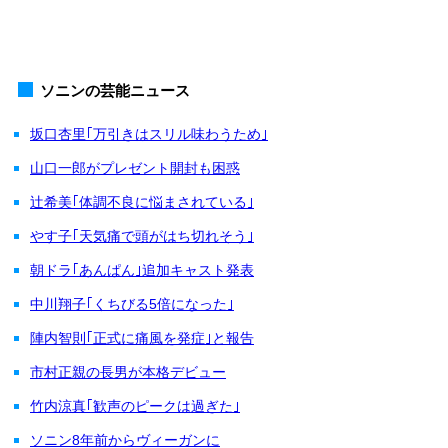
ソニンの芸能ニュース
坂口杏里｢万引きはスリル味わうため｣
山口一郎がプレゼント開封も困惑
辻希美｢体調不良に悩まされている｣
やす子｢天気痛で頭がはち切れそう｣
朝ドラ｢あんぱん｣追加キャスト発表
中川翔子｢くちびる5倍になった｣
陣内智則｢正式に痛風を発症｣と報告
市村正親の長男が本格デビュー
竹内涼真｢歓声のピークは過ぎた｣
ソニン8年前からヴィーガンに