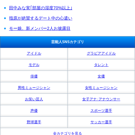
田中みな実｢部屋の湿度70%以上｣
指原が絶賛するデート中の心遣い
モー娘。新メンバー2人お披露目
芸能人SNSカテゴリ
アイドル
グラビアアイドル
モデル
タレント
俳優
女優
男性ミュージシャン
女性ミュージシャン
お笑い芸人
女子アナ･アナウンサー
声優
スポーツ選手
野球選手
サッカー選手
全カテゴリを見る