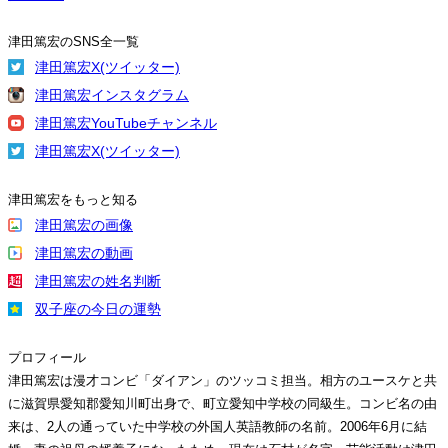
津田篤宏のSNS全一覧
津田篤宏X(ツイッター)
津田篤宏インスタグラム
津田篤宏YouTubeチャンネル
津田篤宏X(ツイッター)
津田篤宏をもっと知る
津田篤宏の画像
津田篤宏の動画
津田篤宏の姓名判断
双子座の今日の運勢
プロフィール
津田篤宏は漫才コンビ「ダイアン」のツッコミ担当。相方のユースケと共
に滋賀県愛知郡愛知川町出身で、町立愛知中学校の同級生。コンビ名の由
来は、2人の通っていた中学校の外国人英語教師の名前。2006年6月に結