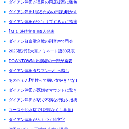
ダイアン津田が長男の同居提案に難色
ダイアン津田｢寝るための日課｣明かす
ダイアン津田がクソリプする人に指摘
｢M-1｣決勝審査員9人発表
ダイアン紅白歌合戦の副音声で司会
2025流行語大賞ノミネート語30発表
DOWNTOWN+出演者の一部が発表
ダイアン津田タワマンへ引っ越し
あのちゃん｢男性って弱い女好きだな｣
ダイアン津田が既婚者マウントに驚き
ダイアン津田が駅で不満な行動を指摘
ユースケ脱水症で｢記憶なくし鼻血｣
ダイアン津田がムカつく絵文字