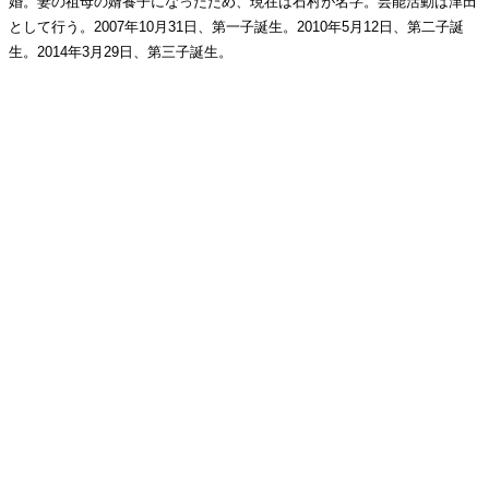
婚。妻の祖母の婿養子になったため、現在は石村が名字。芸能活動は津田
として行う。2007年10月31日、第一子誕生。2010年5月12日、第二子誕
生。2014年3月29日、第三子誕生。