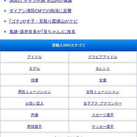
津田の"ギャラ不満"を山内が暴露
ダイアン津田CMでの熱演に反響
｢ゴチ｣やす子・見取り図盛山がクビ
鬼越･坂井良多が｢良ちゃん｣に改名
芸能人SNSカテゴリ
アイドル
グラビアアイドル
モデル
タレント
俳優
女優
男性ミュージシャン
女性ミュージシャン
お笑い芸人
女子アナ･アナウンサー
声優
スポーツ選手
野球選手
サッカー選手