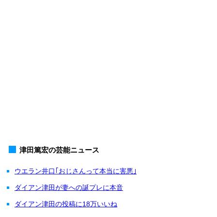
津田篤宏の芸能ニュース
ウエラン井口｢おじさんって本当に害悪｣
ダイアン津田が妻への誕プレに本音
ダイアン津田の投稿に18万いいね