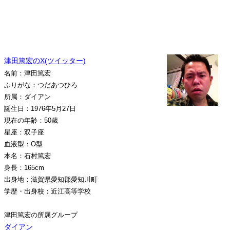
津田篤宏のX(ツイッター)
名前：津田篤宏
ふりがな：つだあつひろ
所属：ダイアン
誕生日：1976年5月27日
現在の年齢：50歳
星座：双子座
血液型：O型
本名：石村篤宏
身長：165cm
出身地：滋賀県愛知郡愛知川町
学歴・出身校：近江高等学校
津田篤宏の所属グループ
ダイアン