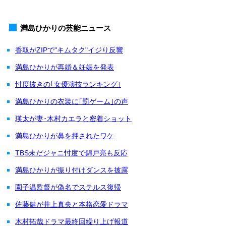
満島ひかりの芸能ニュース
香取がZIPで"キムタク"イジり反響
満島ひかりが再婚＆妊娠を発表
忖度抜きの｢女優演技ランキング｣
満島ひかりの衣装に｢罰ゲーム｣の声
瑛太が妻･木村カエラと密着ショット
満島ひかりが鼻を押されたワケ
TBS未だジャニ忖度で錦戸亮も反応
満島ひかりが振り付けダンスを披露
園子温監督が偽名でステルス復帰
佐藤健が井上真央と本格恋愛ドラマ
木村拓哉ドラマ最終回繰り上げ報道