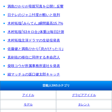
満島ひかりが母親写真を公開し反響
日テレのジャニ忖度が酷いと批判
木村拓哉｢みらてん｣瞬間最高15.7%
木村拓哉｢63キロ台｣体重は毎日計測
木村拓哉主演ドラマの生徒役発表
佐藤健と満島ひかり｢息がぴったり｣
真剣佑の移住に同伴する本命恋人
柴咲コウが所属事務所退社を発表
細マッチョの坂口健太郎キャッチ
芸能人SNSカテゴリ
アイドル
グラビアアイドル
モデル
タレント