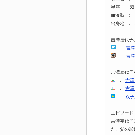
星座 : 
血液型 : 
出身地 :
吉澤嘉代子
:
吉澤
:
吉澤
吉澤嘉代子
:
吉澤
:
吉澤
:
双子
エピソード
吉澤嘉代子
た。父の影