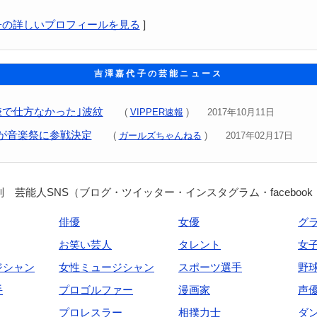
子の詳しいプロフィールを見る
]
吉澤嘉代子の芸能ニュース
嫌で仕方なかった｣波紋
(
VIPPER速報
) 2017年10月11日
が音楽祭に参戦決定
(
ガールズちゃんねる
) 2017年02月17日
 芸能人SNS（ブログ・ツイッター・インスタグラム・facebook
俳優
女優
グ
お笑い芸人
タレント
女
ジシャン
女性ミュージシャン
スポーツ選手
野
手
プロゴルファー
漫画家
声
プロレスラー
相撲力士
ダ