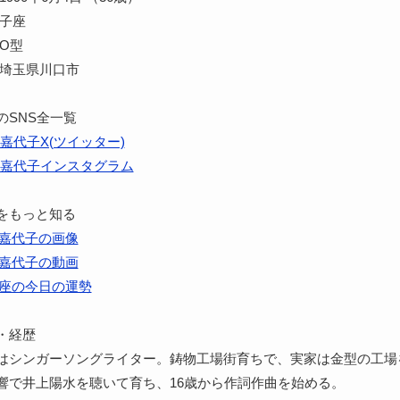
双子座
O型
 埼玉県川口市
のSNS全一覧
嘉代子X(ツイッター)
嘉代子インスタグラム
をもっと知る
嘉代子の画像
嘉代子の動画
座の今日の運勢
・経歴
はシンガーソングライター。鋳物工場街育ちで、実家は金型の工場
響で井上陽水を聴いて育ち、16歳から作詞作曲を始める。