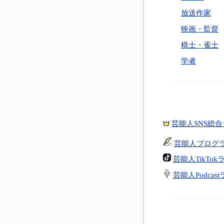
放送作家
映画・監督
棋士・雀士
学者
芸能人SNS総
芸能人ブログ
芸能人TikTo
芸能人Podcas