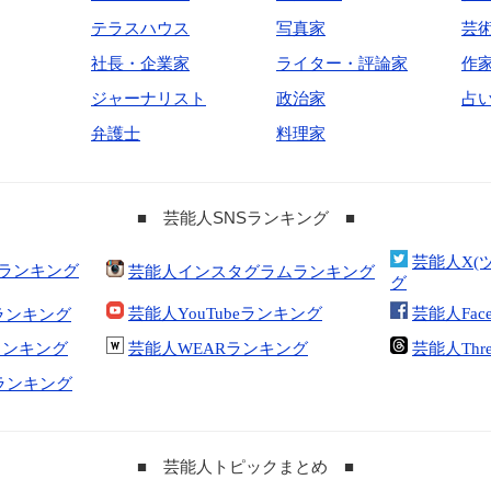
テラスハウス
写真家
芸
社長・企業家
ライター・評論家
作
ジャーナリスト
政治家
占
弁護士
料理家
■ 芸能人SNSランキング ■
芸能人X(
合ランキング
芸能人インスタグラムランキング
グ
芸能人YouTubeランキング
芸能人Fac
ランキング
kランキング
芸能人WEARランキング
芸能人Thr
tランキング
■ 芸能人トピックまとめ ■