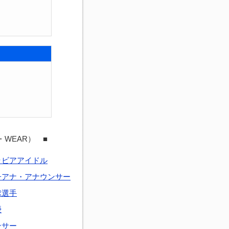
・WEAR） ■
ラビアアイドル
子アナ・アナウンサー
球選手
優
ンサー