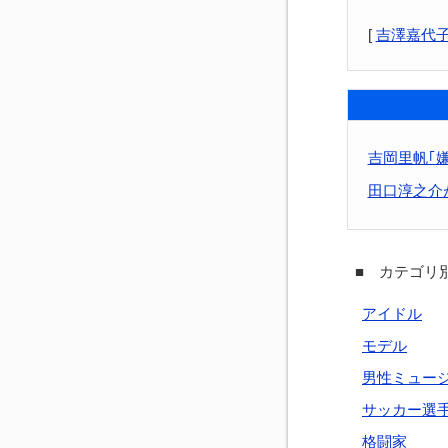
[
吉澤嘉代
吉岡里帆｢
田口淳之介
■ カテゴリ別
アイドル
モデル
男性ミュー
サッカー選
格闘家