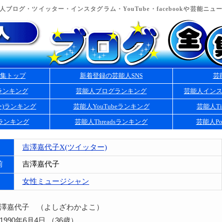
ブログ・ツイッター・インスタグラム・YouTube・facebookや芸能ニ
集トップ
新着登録の芸能人SNS
芸
ランキング
芸能人ブログランキング
芸能人イン
ー)ランキング
芸能人YouTubeランキング
芸能人Ti
kランキング
芸能人Threadsランキング
芸能人Po
吉澤嘉代子X(ツイッター)
前
吉澤嘉代子
女性ミュージシャン
吉澤嘉代子 （よしざわかよこ）
990年6月4日 （36歳）