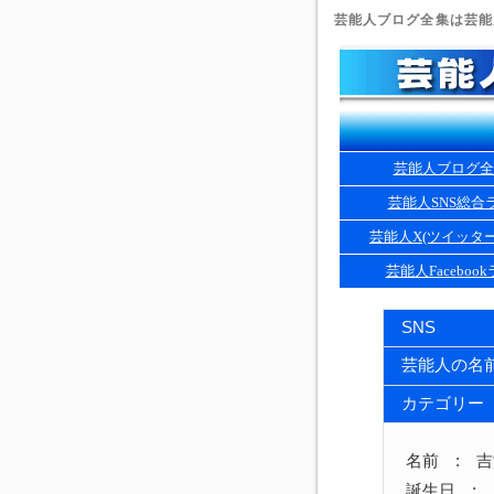
芸能人ブログ全集は芸能人
芸能人ブログ全
芸能人SNS総合
芸能人X(ツイッタ
芸能人Faceboo
SNS
芸能人の名
カテゴリー
名前 : 
誕生日 : 1