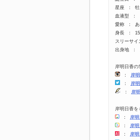
星座 : 
血液型 : 
愛称 : 
身長 : 15
スリーサイズ 
出身地 :
岸明日香の
:
岸明
:
岸明
:
岸
岸明日香を
:
岸明
:
岸明
:
岸明