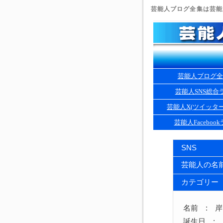
芸能人ブログ全集は芸能人
芸能人ブログ全
芸能人SNS総合
芸能人X(ツイッタ
芸能人Faceboo
SNS
芸能人の名
カテゴリー
名前 : 
誕生日 : 1