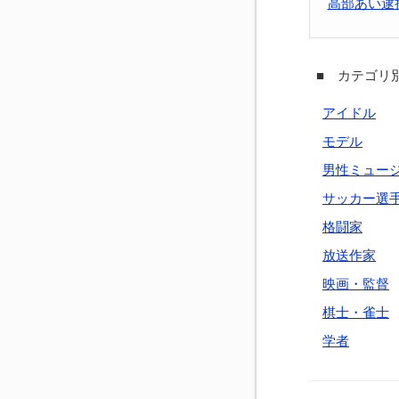
高部あい逮
■ カテゴリ別
アイドル
モデル
男性ミュー
サッカー選
格闘家
放送作家
映画・監督
棋士・雀士
学者