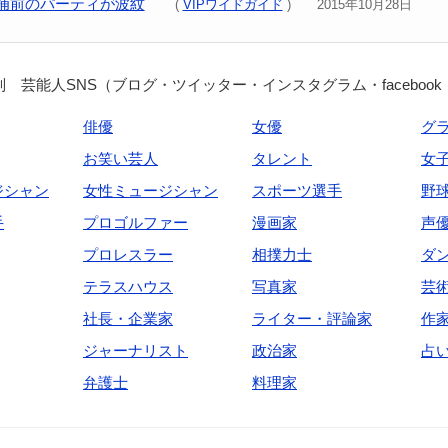
捕前のパーティが波紋
(
VIPワイドガイド
) 2015年10月28日
 芸能人SNS（ブログ・ツイッター・インスタグラム・facebook
俳優
女優
グ
お笑い芸人
タレント
女
ジシャン
女性ミュージシャン
スポーツ選手
野
手
プロゴルファー
漫画家
声
プロレスラー
相撲力士
ダ
テラスハウス
写真家
芸
社長・企業家
ライター・評論家
作
ジャーナリスト
政治家
占
弁護士
料理家