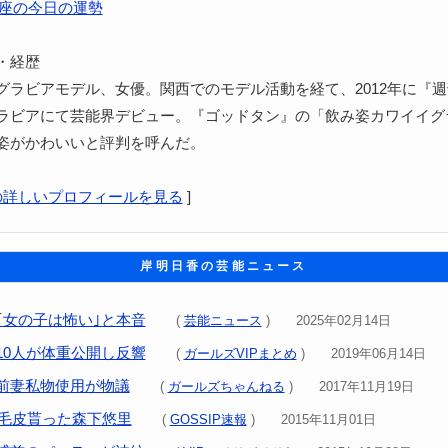
座の今日の運勢
・経歴
グラビアモデル、女優。関西でのモデル活動を経て、2012年に『
ラビアにて芸能界デビュー。『ゴッドタン』の「飲み姿カワイイグ
姿がかわいいと評判を呼んだ。
の詳しいプロフィールを見る
]
岸明日香の芸能ニュース
｢女の子は怖い｣と本音
(
芸能ニュース
) 2025年02月14日
10人が体重公開し反響
(
ガールズVIPまとめ
) 2019年06月14日
前妻私物使用が物議
(
ガールズちゃんねる
) 2017年11月19日
の毛皮貰った森下悠里
(
GOSSIP速報
) 2015年11月01日