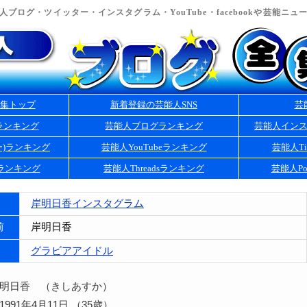
ブログ・ツイッター・インスタグラム・YouTube・facebookや芸能ニ
集トップ
新着登録の芸能人SNS
芸
ランキング
芸能人ブログランキング
芸能人イン
ー)ランキング
芸能人YouTubeランキング
芸能人Ti
kランキング
芸能人Threadsランキング
芸能人Po
岸明日香インスタグラム
前
岸明日香
グラビアアイドル
岸明日香 （きしあすか）
991年4月11日 （35歳）