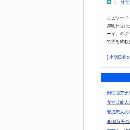
:
牡羊
エピソード
岸明日香は
ーイ』のグ
で酒を飲む
[
岸明日香
田中萌アナ
女性芸能人
壱成恋人の
4000万円