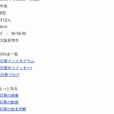
牡羊座
B型
あすぽん
8cm
: 90-58-90
 大阪府堺市
SNS全一覧
日香インスタグラム
日香X(ツイッター)
明日香ブログ
もっと知る
日香の画像
日香の動画
日香の姓名判断