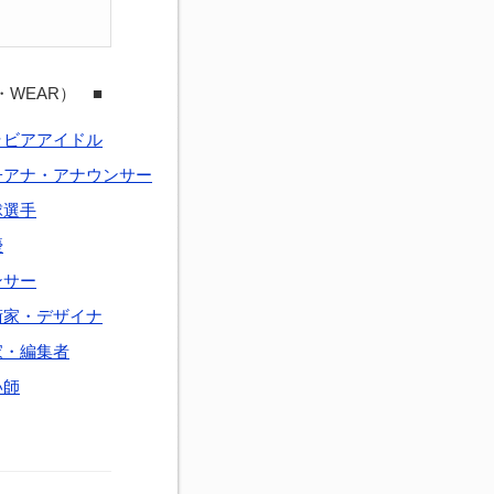
・WEAR） ■
ラビアアイドル
子アナ・アナウンサー
球選手
優
ンサー
術家・デザイナ
家・編集者
い師