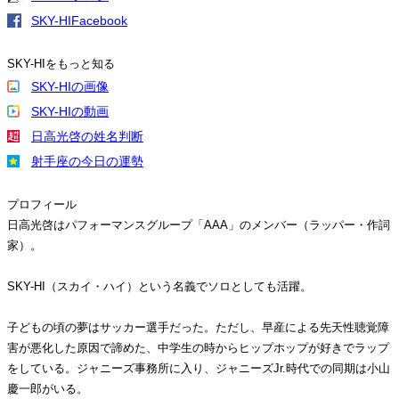
SKY-HIFacebook
SKY-HIをもっと知る
SKY-HIの画像
SKY-HIの動画
日高光啓の姓名判断
射手座の今日の運勢
プロフィール
日高光啓はパフォーマンスグループ「AAA」のメンバー（ラッパー・作詞
家）。
SKY-HI（スカイ・ハイ）という名義でソロとしても活躍。
子どもの頃の夢はサッカー選手だった。ただし、早産による先天性聴覚障
害が悪化した原因で諦めた、中学生の時からヒップホップが好きでラップ
をしている。ジャニーズ事務所に入り、ジャニーズJr.時代での同期は小山
慶一郎がいる。