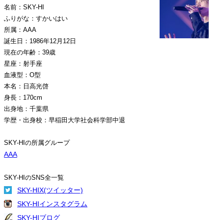
名前：SKY-HI
ふりがな：すかいはい
所属：AAA
誕生日：1986年12月12日
現在の年齢：39歳
星座：射手座
血液型：O型
本名：日高光啓
身長：170cm
出身地：千葉県
学歴・出身校：早稲田大学社会科学部中退
SKY-HIの所属グループ
AAA
SKY-HIのSNS全一覧
SKY-HIX(ツイッター)
SKY-HIインスタグラム
SKY-HIブログ