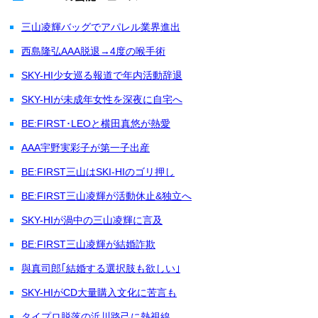
三山凌輝バッグでアパレル業界進出
西島隆弘AAA脱退→4度の喉手術
SKY-HI少女巡る報道で年内活動辞退
SKY-HIが未成年女性を深夜に自宅へ
BE:FIRST･LEOと横田真悠が熱愛
AAA宇野実彩子が第一子出産
BE:FIRST三山はSKI-HIのゴリ押し
BE:FIRST三山凌輝が活動休止&独立へ
SKY-HIが渦中の三山凌輝に言及
BE:FIRST三山凌輝が結婚詐欺
與真司郎｢結婚する選択肢も欲しい｣
SKY-HIがCD大量購入文化に苦言も
タイプロ脱落の浜川路己に熱視線