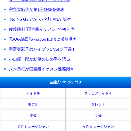
宇野実彩子が第1子妊娠を発表
"No No Girls"から7名｢HANA｣誕生
佐藤勝利｢国宝級イケメン｣で初首位
元AAA浦田｢a-nation｣出演に浜崎尽力
宇野実彩子のハイブラSNSに｢下品｣
小山慶一郎が結婚の決め手を語る
八木勇征が国宝級イケメン連覇殿堂
芸能人SNSカテゴリ
アイドル
グラビアアイドル
モデル
タレント
俳優
女優
男性ミュージシャン
女性ミュージシャン