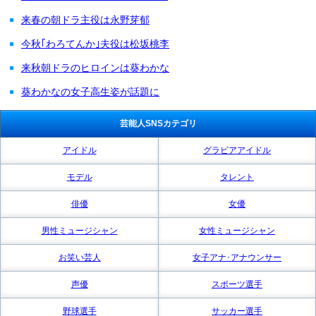
来春の朝ドラ主役は永野芽郁
今秋｢わろてんか｣夫役は松坂桃李
来秋朝ドラのヒロインは葵わかな
葵わかなの女子高生姿が話題に
芸能人SNSカテゴリ
アイドル
グラビアアイドル
モデル
タレント
俳優
女優
男性ミュージシャン
女性ミュージシャン
お笑い芸人
女子アナ･アナウンサー
声優
スポーツ選手
野球選手
サッカー選手