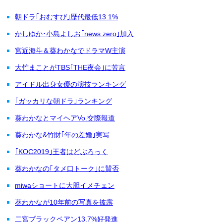
朝ドラ｢おむすび｣歴代最低13.1%
かしゆか･小島よしお｢news zero｣加入
宮近海斗＆葵わかなでドラマW主演
大竹まことがTBS｢THE夜会｣に苦言
アイドル出身女優の演技ランキング
｢ガッカリな朝ドラ｣ランキング
葵わかなとマイヘアVo.交際報道
葵わかな&竹財｢年の差婚｣実写
｢KOC2019｣王者はどぶろっく
葵わかなの｢タメ口トーク｣に賛否
miwaショートに大胆イメチェン
葵わかなが10年前の写真を披露
二宮ブラックペアン13.7%好発進