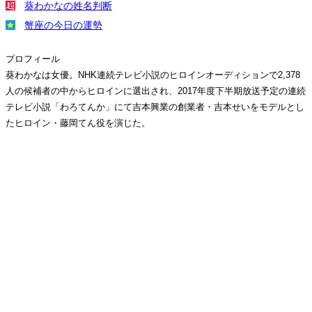
葵わかなの姓名判断
蟹座の今日の運勢
プロフィール
葵わかなは女優。NHK連続テレビ小説のヒロインオーディションで2,378
人の候補者の中からヒロインに選出され、2017年度下半期放送予定の連続
テレビ小説「わろてんか」にて吉本興業の創業者・吉本せいをモデルとし
たヒロイン・藤岡てん役を演じた。