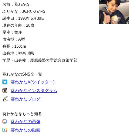
名前：葵わかな
ふりがな：あおいわかな
誕生日：1998年6月30日
現在の年齢：28歳
星座：蟹座
血液型：A型
身長：158cm
出身地：神奈川県
学歴・出身校：慶應義塾大学総合政策学部
葵わかなのSNS全一覧
葵わかなX(ツイッター)
葵わかなインスタグラム
葵わかなブログ
葵わかなをもっと知る
葵わかなの画像
葵わかなの動画