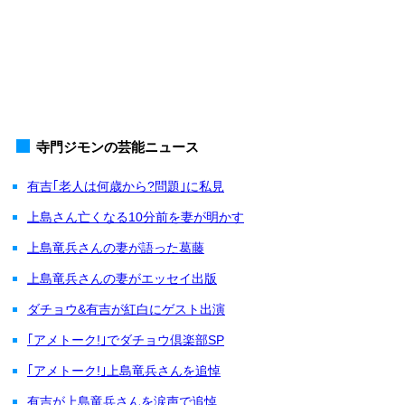
寺門ジモンの芸能ニュース
有吉｢老人は何歳から?問題｣に私見
上島さん亡くなる10分前を妻が明かす
上島竜兵さんの妻が語った葛藤
上島竜兵さんの妻がエッセイ出版
ダチョウ&有吉が紅白にゲスト出演
｢アメトーク!｣でダチョウ倶楽部SP
｢アメトーク!｣上島竜兵さんを追悼
有吉が上島竜兵さんを涙声で追悼