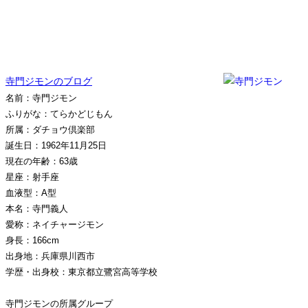
寺門ジモンのブログ
名前：寺門ジモン
ふりがな：てらかどじもん
所属：ダチョウ倶楽部
誕生日：1962年11月25日
現在の年齢：63歳
星座：射手座
血液型：A型
本名：寺門義人
愛称：ネイチャージモン
身長：166cm
出身地：兵庫県川西市
学歴・出身校：東京都立鷺宮高等学校
寺門ジモンの所属グループ