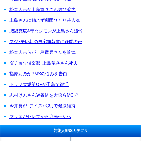
松本人志が上島竜兵さん偲び涙声
上島さんに触れず劇団ひとり芸人魂
肥後克広&寺門ジモンが上島さん追悼
フジ･テレ朝の自宅前報道に疑問の声
松本人志らが上島竜兵さんを追悼
ダチョウ倶楽部･上島竜兵さん死去
指原莉乃がPMSの悩みを告白
ドリフ大爆笑OPが千鳥で復活
志村けんさん冠番組を大悟らMCで
今井翼が｢アイスバス｣で健康維持
マリエがセレブから庶民生活へ
芸能人SNSカテゴリ