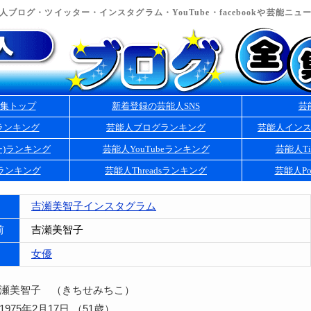
ブログ・ツイッター・インスタグラム・YouTube・facebookや芸能ニ
集トップ
新着登録の芸能人SNS
芸
ランキング
芸能人ブログランキング
芸能人イン
ー)ランキング
芸能人YouTubeランキング
芸能人Ti
kランキング
芸能人Threadsランキング
芸能人Po
吉瀬美智子インスタグラム
前
吉瀬美智子
女優
吉瀬美智子 （きちせみちこ）
975年2月17日 （51歳）