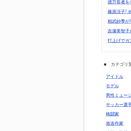
億万長者を
篠原涼子｢オ
相武紗季が｢
吉瀬美智子
打上げでガ
■ カテゴリ別
アイドル
モデル
男性ミュー
サッカー選
格闘家
放送作家