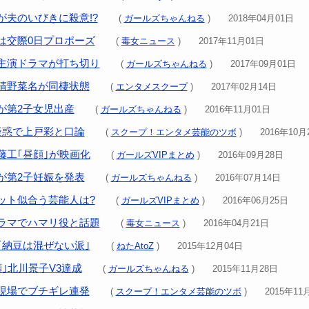
が夫のいびきに殺意!?
(
ガールズちゃんねる
) 2018年04月01日
は交際0日プロポーズ
(
毒女ニュース
) 2017年11月01日
主演ドラマが打ち切り
(
ガールズちゃんねる
) 2017年09月01日
清野菜名が同棲状態
(
エンタメスクープ
) 2017年02月14日
が第2子女児出産
(
ガールズちゃんねる
) 2016年11月01日
気疑惑で上戸彩と口論
(
スクープ！エンタメ芸能のツボ
) 2016年10月
藤工｢昼顔｣が映画化
(
ガールズVIPまとめ
) 2016年09月28日
が第2子妊娠を発表
(
ガールズちゃんねる
) 2016年07月14日
ット似合う芸能人は?
(
ガールズVIPまとめ
) 2016年06月25日
ラマでハマリ役と話題
(
毒女ニュース
) 2016年04月21日
｢納豆は混ぜない派｣
(
ねたAtoZ
) 2015年12月04日
｣北川景子V3達成
(
ガールズちゃんねる
) 2015年11月28日
現場でブチギレ連発
(
スクープ！エンタメ芸能のツボ
) 2015年11