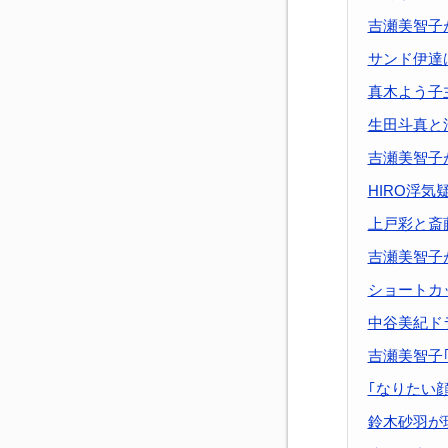
吉瀬美智子
サンド伊達
真木よう子
生田斗真と
吉瀬美智子
HIRO浮
上戸彩と斎
吉瀬美智子
ショートカ
中谷美紀ド
吉瀬美智子
｢なりたい顔
鈴木砂羽が