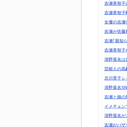
吉瀬美智子
吉瀬美智子
女優の吉瀬
吉瀬が佐藤
吉瀬｢親知
吉瀬美智子
清野菜名は
芸能人の高
北川景子シ
清野菜名S
吉瀬と娘の
イメチェン
清野菜名が
吉瀬がバザ