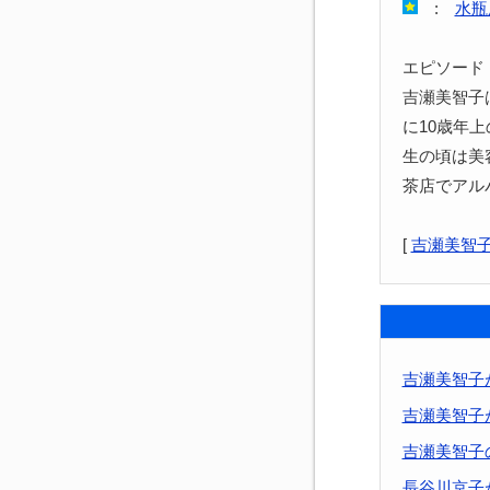
:
水瓶
エピソード
吉瀬美智子
に10歳年上
生の頃は美
茶店でアル
[
吉瀬美智
吉瀬美智子
吉瀬美智子
吉瀬美智子
長谷川京子