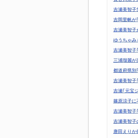
吉瀬美智子
吉岡里帆が
吉瀬美智子
ゆうちゃみ
吉瀬美智子
三浦瑠麗が
都道府県別
吉瀬美智子
吉瀬｢元宝
篠原涼子に
吉瀬美智子
吉瀬美智子
唐田えりか