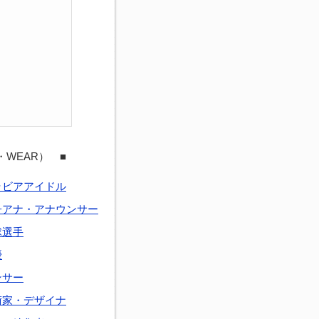
・WEAR） ■
ラビアアイドル
子アナ・アナウンサー
球選手
優
ンサー
術家・デザイナ