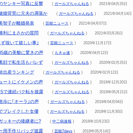
のヤンキー写真に反響
(
ガールズちゃんねる
) 2021年04月25日
離婚背景に元夫の凋落か
(
ガールズちゃんねる
) 2021年04月14日
美智子が離婚発表
(
芸能ニュース
) 2021年04月07日
勝利にまさかの質問
(
ガールズちゃんねる
) 2021年03月26日
らず抜いて嬉しい事｣
(
芸能ニュース
) 2020年11月17日
45歳の美貌に驚きの声
(
もきゅ速
) 2020年04月12日
素顔で私生活もバレず
(
ガールズちゃんねる
) 2020年02月25日
齢出産ランキング
(
ガールズちゃんねる
) 2020年02月12日
ョートにイケメンの声
(
ガールズちゃんねる
) 2019年12月20日
NSで連続バク転を披露
(
ガールズちゃんねる
) 2019年05月21日
散歩に｢オーラ｣の声
(
ガールズちゃんねる
) 2019年04月04日
でブレイクした女優
(
ガールズちゃんねる
) 2018年11月30日
ガッキーの後継者に?
(
中二病速報
) 2018年10月23日
ー用手作りバッグ披露
(
芸能7days
) 2018年05月14日