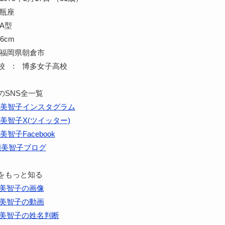
水瓶座
A型
6cm
 福岡県朝倉市
校 : 博多女子高校
のSNS全一覧
美智子インスタグラム
美智子X(ツイッター)
美智子Facebook
瀬美智子ブログ
をもっと知る
美智子の画像
美智子の動画
美智子の姓名判断