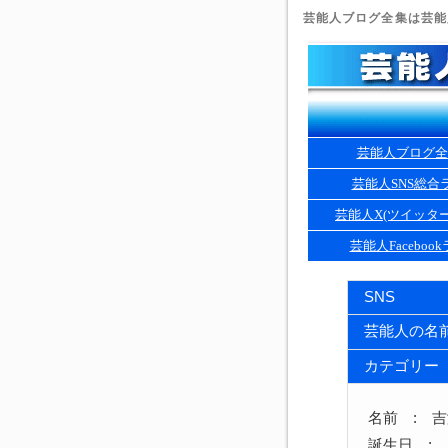
芸能人ブログ全集は芸能人
芸能人ブログ全
芸能人SNS総合
芸能人X(ツイッタ
芸能人Faceboo
SNS
芸能人の名
カテゴリー
名前 : 
誕生日 : 1