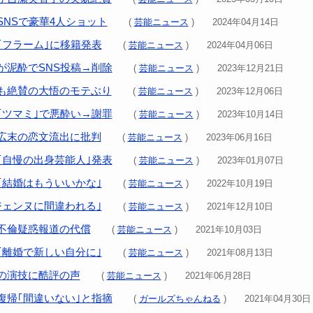
SNSで豪華4人ショット
(
芸能ニュース
) 2024年04月14日
｢フラーム｣に移籍発表
(
芸能ニュース
) 2024年04月06日
が泥酔でSNS投稿→削除
(
芸能ニュース
) 2023年12月21日
も絶賛の大悟のモテぶり
(
芸能ニュース
) 2023年12月06日
｢ツマミ｣で悪酔い→謝罪
(
芸能ニュース
) 2023年10月14日
広末の恋文流出に批判
(
芸能ニュース
) 2023年06月16日
｢自慢の出身芸能人｣発表
(
芸能ニュース
) 2023年01月07日
｢結婚はもういいかな｣
(
芸能ニュース
) 2022年10月19日
ジェンヌに間違われる｣
(
芸能ニュース
) 2021年12月10日
不倫疑惑報道の代償
(
芸能ニュース
) 2021年10月03日
｢離婚で新しい自分に｣
(
芸能ニュース
) 2021年08月13日
の演技に酷評の声
(
芸能ニュース
) 2021年06月28日
復帰｢間違いない｣と指摘
(
ガールズちゃんねる
) 2021年04月30日