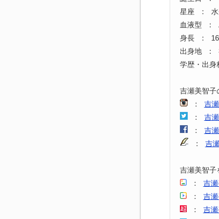
星座 : 
血液型 : 
身長 : 16
出身地 :
学歴・出身
吉瀬美智子
:
吉瀬
:
吉瀬
:
吉瀬
:
吉
吉瀬美智子
:
吉瀬
:
吉瀬
:
吉瀬