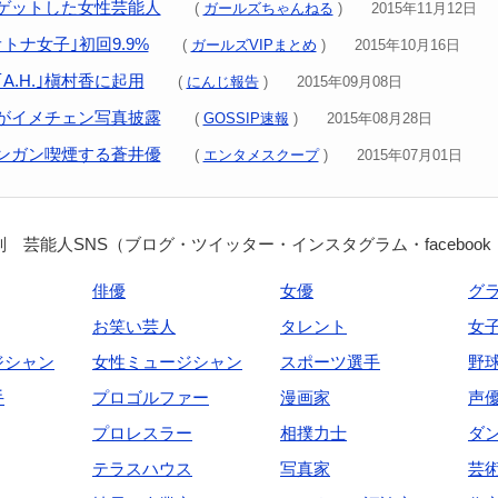
ゲットした女性芸能人
(
ガールズちゃんねる
) 2015年11月12日
トナ女子｣初回9.9%
(
ガールズVIPまとめ
) 2015年10月16日
A.H.｣槇村香に起用
(
にんじ報告
) 2015年09月08日
がイメチェン写真披露
(
GOSSIP速報
) 2015年08月28日
ンガン喫煙する蒼井優
(
エンタメスクープ
) 2015年07月01日
 芸能人SNS（ブログ・ツイッター・インスタグラム・facebook
俳優
女優
グ
お笑い芸人
タレント
女
ジシャン
女性ミュージシャン
スポーツ選手
野
手
プロゴルファー
漫画家
声
プロレスラー
相撲力士
ダ
テラスハウス
写真家
芸