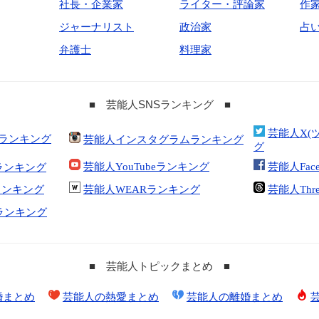
社長・企業家
ライター・評論家
作
ジャーナリスト
政治家
占
弁護士
料理家
■ 芸能人SNSランキング ■
芸能人X(
合ランキング
芸能人インスタグラムランキング
グ
芸能人YouTubeランキング
芸能人Fac
ランキング
kランキング
芸能人WEARランキング
芸能人Thr
tランキング
■ 芸能人トピックまとめ ■
婚まとめ
芸能人の熱愛まとめ
芸能人の離婚まとめ