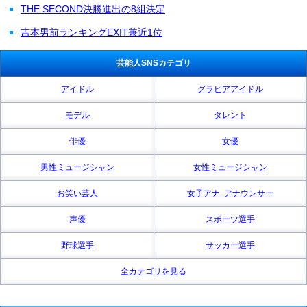
THE SECOND決勝進出の8組決定
吉本男前ランキングEXIT兼近1位
芸能人SNSカテゴリ
アイドル
グラビアアイドル
モデル
タレント
俳優
女優
男性ミュージシャン
女性ミュージシャン
お笑い芸人
女子アナ･アナウンサー
声優
スポーツ選手
野球選手
サッカー選手
全カテゴリを見る