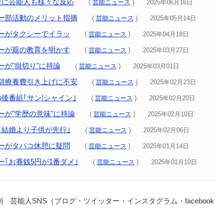
金に芸能人も様々な反応
(
芸能ニュース
) 2025年06月16日
ー部活動のメリット指摘
(
芸能ニュース
) 2025年05月14日
ーがタクシーでイラッ
(
芸能ニュース
) 2025年04月18日
ーが親の教育を明かす
(
芸能ニュース
) 2025年03月27日
ーが"損切り"に持論
(
芸能ニュース
) 2025年03月01日
額療養費引き上げに不安
(
芸能ニュース
) 2025年02月23日
後番組｢サン!シャイン｣
(
芸能ニュース
) 2025年02月20日
ーが"学歴の意味"に持論
(
芸能ニュース
) 2025年02月10日
｢結婚より子供が先行｣
(
芸能ニュース
) 2025年02月06日
ーがタバコ休憩に疑問
(
芸能ニュース
) 2025年01月14日
ー｢お賽銭5円が1番ダメ｣
(
芸能ニュース
) 2025年01月10日
 芸能人SNS（ブログ・ツイッター・インスタグラム・facebook