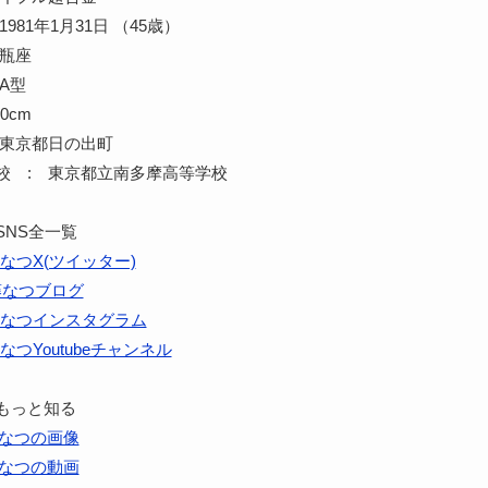
981年1月31日 （45歳）
水瓶座
A型
0cm
 東京都日の出町
校 : 東京都立南多摩高等学校
SNS全一覧
なつX(ツイッター)
藤なつブログ
なつインスタグラム
なつYoutubeチャンネル
もっと知る
なつの画像
なつの動画