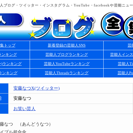
ブログ・ツイッター・インスタグラム・YouTube・facebookや芸能ニ
集トップ
新着登録の芸能人SNS
芸
ランキング
芸能人ブログランキング
芸能人イン
ー)ランキング
芸能人YouTubeランキング
芸能人Ti
kランキング
芸能人Threadsランキング
芸能人Po
安藤なつX(ツイッター)
前
安藤なつ
お笑い芸人
安藤なつ （あんどうなつ）
メイプル超合金