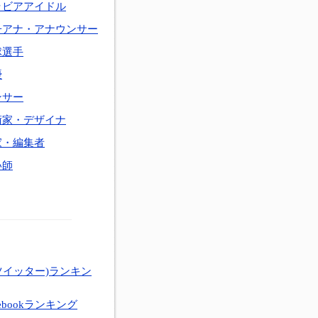
ラビアアイドル
子アナ・アナウンサー
球選手
優
ンサー
術家・デザイナ
家・編集者
い師
ツイッター)ランキン
ebookランキング