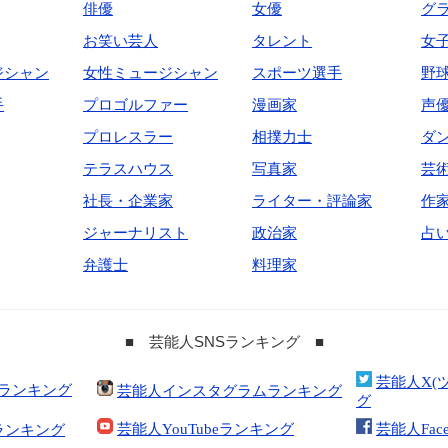
俳優
女優
グ
お笑い芸人
タレント
女
ジシャン
女性ミュージシャン
スポーツ選手
野
手
プロゴルファー
漫画家
声
プロレスラー
相撲力士
ダ
テラスハウス
写真家
芸
社長・企業家
ライター・評論家
作
ジャーナリスト
政治家
占
弁護士
料理家
■ 芸能人SNSランキング ■
芸能人X(
合ランキング
芸能人インスタグラムランキング
グ
芸能人YouTubeランキング
芸能人Fac
ランキング