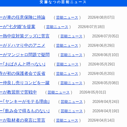
安藤なつの芸能ニュース
ーが車の任意保険に持論
(
芸能ニュース
) 2026年08月07日
ーが"七夕婚"を提案
(
芸能ニュース
) 2026年07月18日
ー熱中症対策グッズに苦言
(
芸能ニュース
) 2026年07月05日
ーがドハマり中のアニメ
(
芸能ニュース
) 2026年06月29日
ーがマンジャロ問題で疑問
(
芸能ニュース
) 2026年06月10日
ー｢おばさんと呼べない｣
(
芸能ニュース
) 2026年05月29日
寺が初の保護者会で反省
(
芸能ニュース
) 2026年05月20日
ー仲良し売りコンビを一蹴
(
芸能ニュース
) 2026年05月08日
ーが教習所で苦戦中
(
芸能ニュース
) 2026年05月01日
ー｢ヤンキーがモテる理由｣
(
芸能ニュース
) 2026年04月24日
ー｢飲み会で得るものない｣
(
芸能ニュース
) 2026年04月19日
ーが取材者の発言に苦言
(
芸能ニュース
) 2026年04月14日