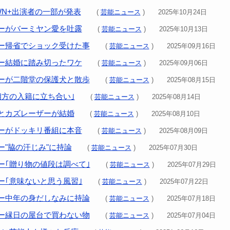
WN+出演者の一部が発表
(
芸能ニュース
) 2025年10月24日
ーがバーミヤン愛を吐露
(
芸能ニュース
) 2025年10月13日
ー帰省でショック受けた事
(
芸能ニュース
) 2025年09月16日
ー結婚に踏み切ったワケ
(
芸能ニュース
) 2025年09月06日
ーが二階堂の保護犬と散歩
(
芸能ニュース
) 2025年08月15日
相方の入籍に立ち合い｣
(
芸能ニュース
) 2025年08月14日
とカズレーザーが結婚
(
芸能ニュース
) 2025年08月10日
ーがドッキリ番組に本音
(
芸能ニュース
) 2025年08月09日
ー"脇の汗じみ"に持論
(
芸能ニュース
) 2025年07月30日
ー｢贈り物の値段は調べて｣
(
芸能ニュース
) 2025年07月29日
ー｢意味ないと思う風習｣
(
芸能ニュース
) 2025年07月22日
ー中年の身だしなみに持論
(
芸能ニュース
) 2025年07月18日
ー縁日の屋台で買わない物
(
芸能ニュース
) 2025年07月04日