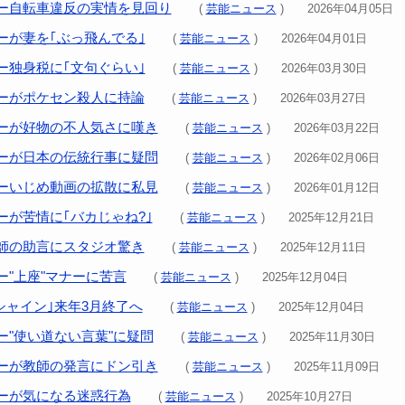
ー自転車違反の実情を見回り
(
芸能ニュース
) 2026年04月05日
ーが妻を｢ぶっ飛んでる｣
(
芸能ニュース
) 2026年04月01日
ー独身税に｢文句ぐらい｣
(
芸能ニュース
) 2026年03月30日
ーがポケセン殺人に持論
(
芸能ニュース
) 2026年03月27日
ーが好物の不人気さに嘆き
(
芸能ニュース
) 2026年03月22日
ーが日本の伝統行事に疑問
(
芸能ニュース
) 2026年02月06日
ーいじめ動画の拡散に私見
(
芸能ニュース
) 2026年01月12日
ーが苦情に｢バカじゃね?｣
(
芸能ニュース
) 2025年12月21日
師の助言にスタジオ驚き
(
芸能ニュース
) 2025年12月11日
ー"上座"マナーに苦言
(
芸能ニュース
) 2025年12月04日
シャイン｣来年3月終了へ
(
芸能ニュース
) 2025年12月04日
ー"使い道ない言葉"に疑問
(
芸能ニュース
) 2025年11月30日
ーが教師の発言にドン引き
(
芸能ニュース
) 2025年11月09日
ーが気になる迷惑行為
(
芸能ニュース
) 2025年10月27日