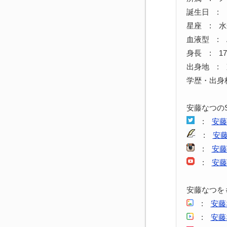
誕生日 : 1
星座 : 
血液型 : 
身長 : 17
出身地 :
学歴・出身
安藤なつの
:
安藤
:
安
:
安藤
:
安藤
安藤なつを
:
安藤
:
安藤