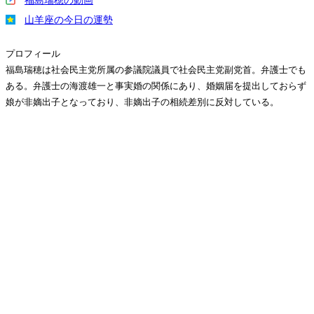
福島瑞穂の動画
山羊座の今日の運勢
プロフィール
福島瑞穂は社会民主党所属の参議院議員で社会民主党副党首。弁護士でも
ある。弁護士の海渡雄一と事実婚の関係にあり、婚姻届を提出しておらず
娘が非嫡出子となっており、非嫡出子の相続差別に反対している。