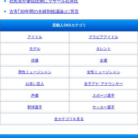
社民党が参院比例にラサール石井氏
古市｢30年間の夫婦別姓議論｣に苦言
芸能人SNSカテゴリ
アイドル
グラビアアイドル
モデル
タレント
俳優
女優
男性ミュージシャン
女性ミュージシャン
お笑い芸人
女子アナ･アナウンサー
声優
スポーツ選手
野球選手
サッカー選手
全カテゴリを見る