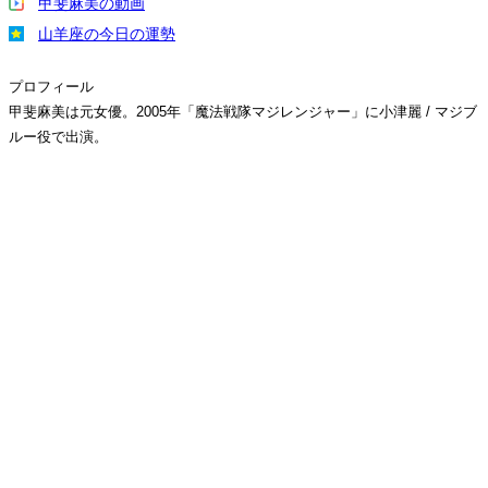
甲斐麻美の動画
山羊座の今日の運勢
プロフィール
甲斐麻美は元女優。2005年「魔法戦隊マジレンジャー」に小津麗 / マジブ
ルー役で出演。