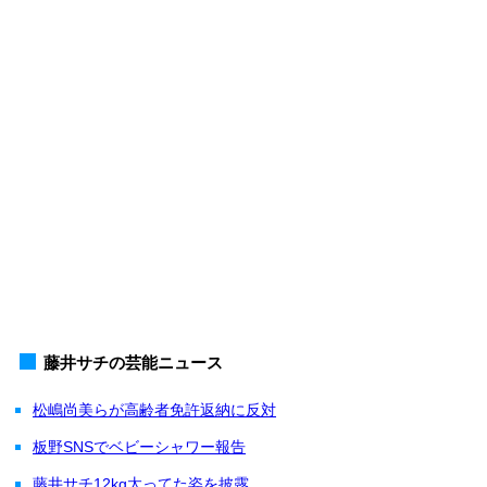
藤井サチの芸能ニュース
松嶋尚美らが高齢者免許返納に反対
板野SNSでベビーシャワー報告
藤井サチ12kg太ってた姿を披露