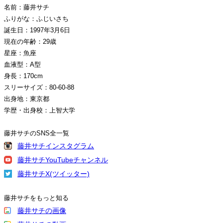
名前：藤井サチ
ふりがな：ふじいさち
誕生日：1997年3月6日
現在の年齢：29歳
星座：魚座
血液型：A型
身長：170cm
スリーサイズ：80-60-88
出身地：東京都
学歴・出身校：上智大学
藤井サチのSNS全一覧
藤井サチインスタグラム
藤井サチYouTubeチャンネル
藤井サチX(ツイッター)
藤井サチをもっと知る
藤井サチの画像