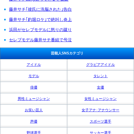
藤井サチ｢彼氏に洗脳された｣告白
藤井サチ｢釣堀ロケ｣で絶叫し炎上
浜田がセレブモデルに怒りの蹴り
セレブモデル藤井サチ番組で号泣
芸能人SNSカテゴリ
アイドル
グラビアアイドル
モデル
タレント
俳優
女優
男性ミュージシャン
女性ミュージシャン
お笑い芸人
女子アナ･アナウンサー
声優
スポーツ選手
野球選手
サッカー選手