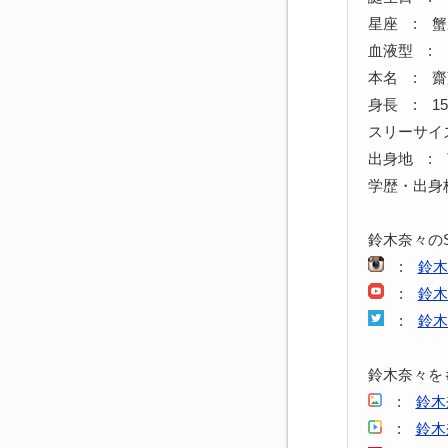
星座 : 
血液型 : 
本名 : 
身長 : 15
スリーサイズ 
出身地 :
学歴・出身
鈴木奈々の
:
鈴木
:
鈴木
:
鈴木
鈴木奈々を
:
鈴木
:
鈴木