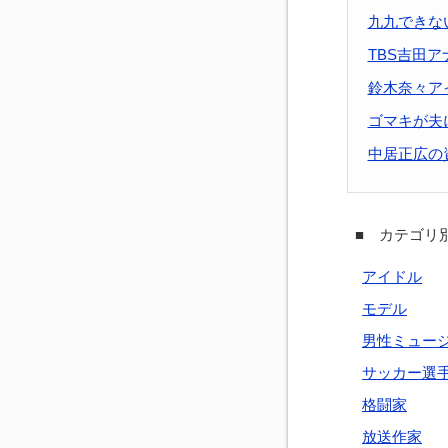
九九できな
TBS吉田
鈴木奈々ア
ゴマキが夫
中居正広の
■ カテゴリ別
アイドル
モデル
男性ミュー
サッカー選
格闘家
放送作家