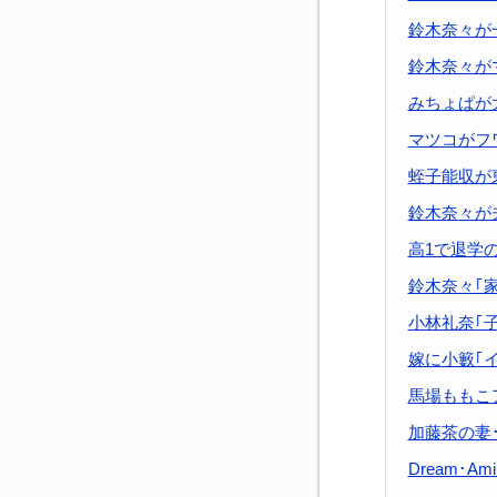
鈴木奈々が
鈴木奈々が
みちょぱが
マツコがフ
蛭子能収が
鈴木奈々が
高1で退学
鈴木奈々｢
小林礼奈｢
嫁に小籔｢
馬場ももこ
加藤茶の妻
Dream･