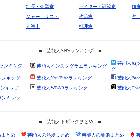
社長・企業家
ライター・評論家
作
ジャーナリスト
政治家
占
弁護士
料理家
■ 芸能人SNSランキング ■
芸能人X(
合ランキング
芸能人インスタグラムランキング
グ
芸能人YouTubeランキング
芸能人Fac
ランキング
kランキング
芸能人WEARランキング
芸能人Thr
tランキング
■ 芸能人トピックまとめ ■
婚まとめ
芸能人の熱愛まとめ
芸能人の離婚まとめ