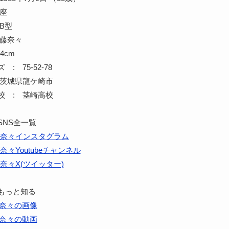
蟹座
B型
齋藤奈々
4cm
: 75-52-78
 茨城県龍ケ崎市
校 : 茎崎高校
SNS全一覧
奈々インスタグラム
奈々Youtubeチャンネル
奈々X(ツイッター)
もっと知る
奈々の画像
奈々の動画