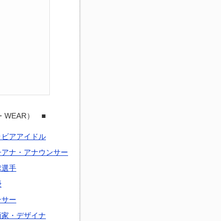
・WEAR） ■
ラビアアイドル
子アナ・アナウンサー
球選手
優
ンサー
術家・デザイナ