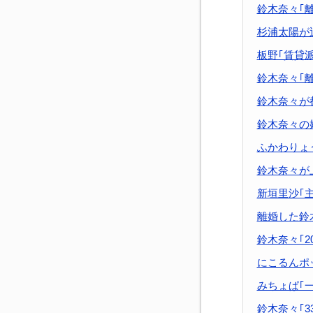
鈴木奈々｢
杉浦太陽が
板野｢賃貸
鈴木奈々｢
鈴木奈々が
鈴木奈々の
ふかわりょ
鈴木奈々が
新垣里沙｢
離婚した鈴
鈴木奈々｢2
にこるんポ
みちょぱ｢
鈴木奈々｢