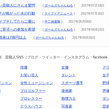
い芸能人にさんま驚愕
(
ガールズちゃんねる
) 2017年07月19日
アナが怖がった夫の行動
(
ライブドアニュース
) 2017年07月16日
イプチしてたら二重に
(
中二病速報
) 2017年05月04日
に育児への参加を希望
(
ガールズちゃんねる
) 2017年04月22日
資産は7億円以上
(
ガールズちゃんねる
) 2017年04月05日
 芸能人SNS（ブログ・ツイッター・インスタグラム・facebook
俳優
女優
グ
お笑い芸人
タレント
女
ジシャン
女性ミュージシャン
スポーツ選手
野
手
プロゴルファー
漫画家
声
プロレスラー
相撲力士
ダ
テラスハウス
写真家
芸