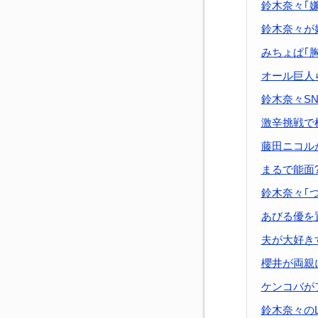
鈴木奈々｢
鈴木奈々が
みちょぱ｢
オール巨人
鈴木奈々S
激辛挑戦で
藤田ニコル
まるで能面
鈴木奈々｢
あびる優を
夫が大好き
櫻井が両親
ケンコバが
鈴木奈々のL