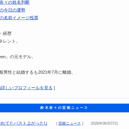
奈々の姓名判断
の今日の運勢
の名前イメージ投票
・経歴
タレント。
teen」の元モデル。
一般男性と結婚するも2021年7月に離婚。
の詳しいプロフィールを見る
]
鈴木奈々の芸能ニュース
垂れてたバスト上がった!｣
(
芸能ニュース
) 2026年08月07日