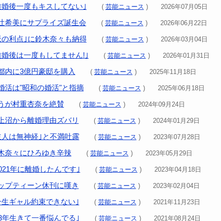
離婚後一度もキスしてない｣
(
芸能ニュース
) 2026年07月05日
辻希美にサプライズ誕生会
(
芸能ニュース
) 2026年06月22日
派の利点｣に鈴木奈々も納得
(
芸能ニュース
) 2026年03月04日
離婚後は一度もしてません!｣
(
芸能ニュース
) 2026年01月31日
都内に3億円豪邸を購入
(
芸能ニュース
) 2025年11月18日
婚活は"昭和の婚活"と指摘
(
芸能ニュース
) 2025年06月18日
うが村重杏奈を絶賛
(
芸能ニュース
) 2024年09月24日
上沼から離婚理由ズバリ
(
芸能ニュース
) 2024年01月29日
主人は無神経｣と不満吐露
(
芸能ニュース
) 2023年07月28日
木奈々にひろゆき辛辣
(
芸能ニュース
) 2023年05月29日
021年に離婚したんです｣
(
芸能ニュース
) 2023年04月18日
ップティーン休刊に嘆き
(
芸能ニュース
) 2023年02月04日
一生ギャル約束できない｣
(
芸能ニュース
) 2021年11月23日
33年生きて一番悩んでる｣
(
芸能ニュース
) 2021年08月24日