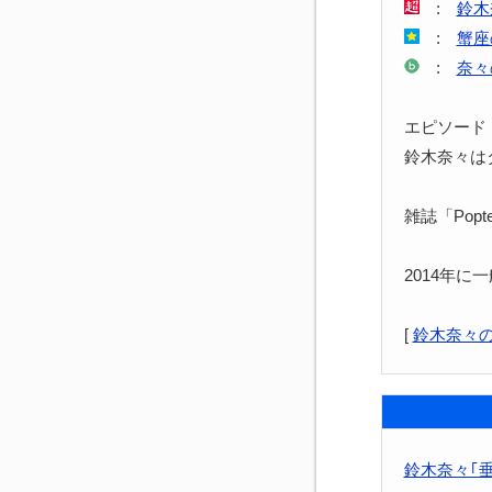
:
鈴木
:
蟹座
:
奈々
エピソード
鈴木奈々は
雑誌「Pop
2014年に
[
鈴木奈々
鈴木奈々｢