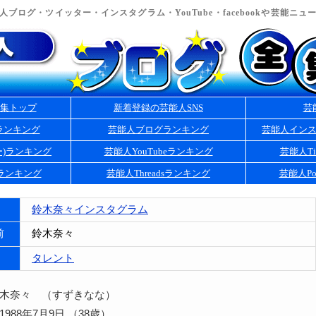
ブログ・ツイッター・インスタグラム・YouTube・facebookや芸能ニ
集トップ
新着登録の芸能人SNS
芸
ランキング
芸能人ブログランキング
芸能人イン
ー)ランキング
芸能人YouTubeランキング
芸能人Ti
kランキング
芸能人Threadsランキング
芸能人Po
鈴木奈々インスタグラム
前
鈴木奈々
タレント
鈴木奈々 （すずきなな）
988年7月9日 （38歳）