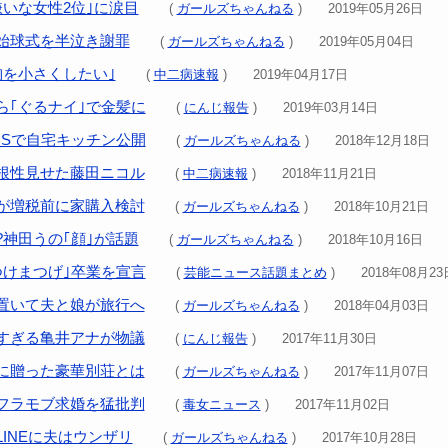
嫌いな女性2位｣に涙目
(
ガールズちゃんねる
) 2019年05月26日
始球式を半泣き謝罪
(
ガールズちゃんねる
) 2019年05月04日
胸を小さくしたい｣
(
中二病速報
) 2019年04月17日
ら｢ぐるナイ｣で金髪に
(
にんじ報告
) 2019年03月14日
NSで自宅キッチン公開
(
ガールズちゃんねる
) 2018年12月18日
根性見せた藤田ニコル
(
中二病速報
) 2018年11月21日
が増税前に家購入検討
(
ガールズちゃんねる
) 2018年10月21日
?神田うの｢顔｣が話題
(
ガールズちゃんねる
) 2018年10月16日
つけまつげ｣卒業を宣言
(
芸能ニュース話題まとめ
) 2018年08月23
置いて夫と娘が旅行へ
(
ガールズちゃんねる
) 2018年04月03日
すぎる亀井アナが物議
(
にんじ報告
) 2017年11月30日
に贈った豪華別荘とは
(
ガールズちゃんねる
) 2017年11月07日
フラモブ求婚を猛批判
(
毒女ニュース
) 2017年11月02日
INEに夫はウンザリ
(
ガールズちゃんねる
) 2017年10月28日