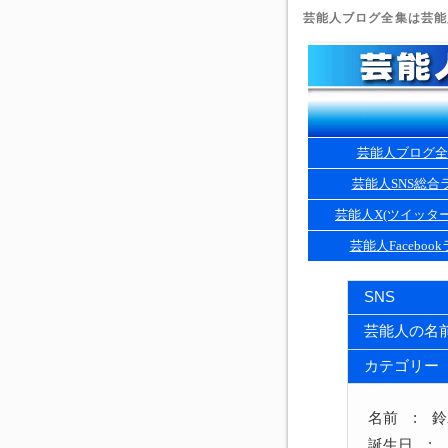
芸能人ブログ全集は芸能人
芸能人ブログ全
芸能人SNS総合
芸能人X(ツイッタ
芸能人Faceboo
SNS
芸能人の名
カテゴリー
名前 : 
誕生日 : 1