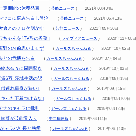
一定期間の休養発表
(
芸能ニュース
) 2021年08月04日
マツコに悩み告白し号泣
(
芸能ニュース
) 2021年06月13日
大倉とのノロケ明かす
(
芸能ニュース
) 2021年05月30日
ワちゃんを｢TV界の希望｣
(
ライブドアニュース
) 2020年11月08
東野の名前思い出せず
(
ガールズちゃんねる
) 2020年10月02日
夫との危機を告白
(
ガールズちゃんねる
) 2020年07月04日
の鈴木奈々に周囲驚き
(
ガールズちゃんねる
) 2019年10月03日
家賃6万｣茨城生活の訳
(
ガールズちゃんねる
) 2019年09月19日
子供連れ肩身が狭い｣
(
ガールズちゃんねる
) 2019年09月15日
イキった下着つけるな｣
(
ガールズちゃんねる
) 2019年09月09日
アナのキャラに批判
(
ガールズちゃんねる
) 2019年08月23日
･綾菜が芸能界入り
(
中二病速報
) 2019年06月11日
Amiがテラハ社長と熱愛
(
ガールズちゃんねる
) 2019年06月10日