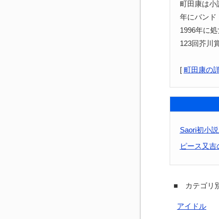
町田康は小
年にバンド
1996年
123回芥川
[
町田康の
Saori初
ピース又吉
■ カテゴリ別
アイドル