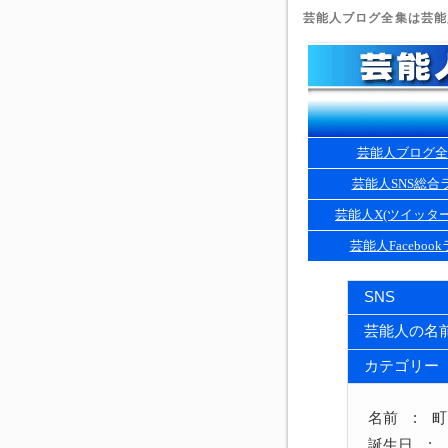
芸能人ブログ全集は芸能人
芸能人ブログ全
芸能人SNS総合
芸能人X(ツイッタ
芸能人Faceboo
SNS
芸能人の名
カテゴリー
名前 : 
誕生日 : 1