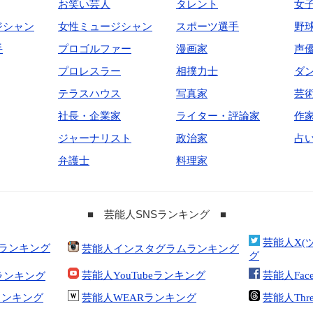
お笑い芸人
タレント
女
ジシャン
女性ミュージシャン
スポーツ選手
野
手
プロゴルファー
漫画家
声
プロレスラー
相撲力士
ダ
テラスハウス
写真家
芸
社長・企業家
ライター・評論家
作
ジャーナリスト
政治家
占
弁護士
料理家
■ 芸能人SNSランキング ■
芸能人X(
合ランキング
芸能人インスタグラムランキング
グ
芸能人YouTubeランキング
芸能人Fac
ランキング
kランキング
芸能人WEARランキング
芸能人Thr