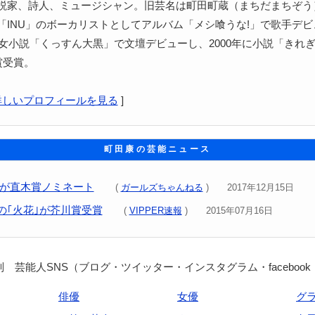
説家、詩人、ミュージシャン。旧芸名は町田町蔵（まちだまちぞう）
「INU」のボーカリストとしてアルバム「メシ喰うな!」で歌手デ
に処女小説「くっすん大黒」で文壇デビューし、2000年に小説「きれ
賞受賞。
詳しいプロフィールを見る
]
町田康の芸能ニュース
小説が直木賞ノミネート
(
ガールズちゃんねる
) 2017年12月15日
の｢火花｣が芥川賞受賞
(
VIPPER速報
) 2015年07月16日
 芸能人SNS（ブログ・ツイッター・インスタグラム・facebook
俳優
女優
グ