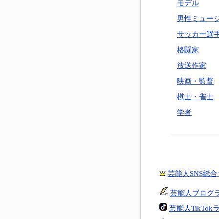
モデル
男性ミュー
サッカー選
格闘家
放送作家
映画・監督
棋士・雀士
学者
芸能人SNS総
芸能人ブログ
芸能人TikTo