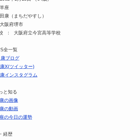
山羊座
町田康（まちだやすし）
 大阪府堺市
校 : 大阪府立今宮高等学校
NS全一覧
田康ブログ
康X(ツイッター)
康インスタグラム
っと知る
康の画像
康の動画
座の今日の運勢
・経歴