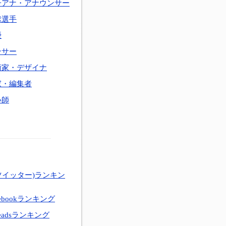
子アナ・アナウンサー
球選手
優
ンサー
術家・デザイナ
家・編集者
い師
ツイッター)ランキン
ebookランキング
eadsランキング