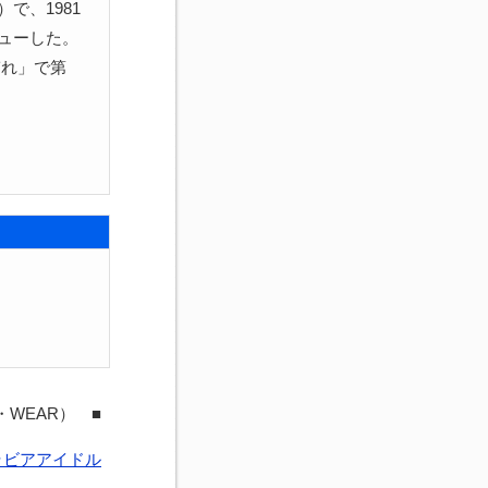
で、1981
ビューした。
ぎれ」で第
・WEAR） ■
ラビアアイドル