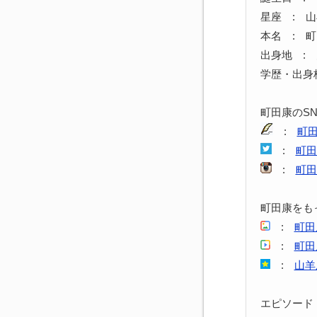
星座 : 
本名 : 
出身地 :
学歴・出身
町田康のS
:
町
:
町田
:
町田
町田康をも
:
町田
:
町田
:
山羊
エピソード