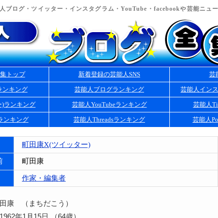
ブログ・ツイッター・インスタグラム・YouTube・facebookや芸能ニ
集トップ
新着登録の芸能人SNS
芸
ランキング
芸能人ブログランキング
芸能人イン
ー)ランキング
芸能人YouTubeランキング
芸能人Ti
kランキング
芸能人Threadsランキング
芸能人Po
町田康X(ツイッター)
前
町田康
作家・編集者
町田康 （まちだこう）
962年1月15日 （64歳）