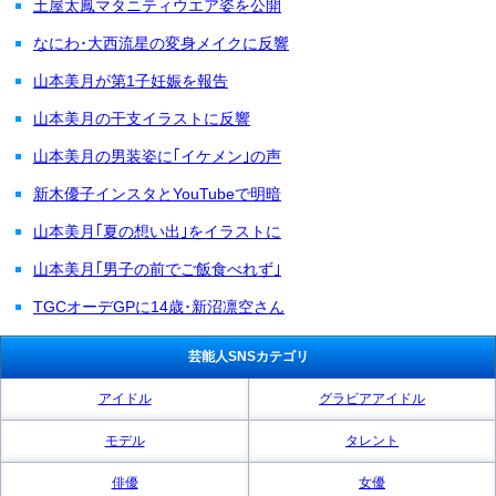
土屋太鳳マタニティウエア姿を公開
なにわ･大西流星の変身メイクに反響
山本美月が第1子妊娠を報告
山本美月の干支イラストに反響
山本美月の男装姿に｢イケメン｣の声
新木優子インスタとYouTubeで明暗
山本美月｢夏の想い出｣をイラストに
山本美月｢男子の前でご飯食べれず｣
TGCオーデGPに14歳･新沼凛空さん
芸能人SNSカテゴリ
アイドル
グラビアアイドル
モデル
タレント
俳優
女優