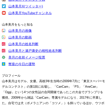
山本美月X(ツイッター)
山本美月YouTubeチャンネル
山本美月をもっと知る
山本美月の画像
山本美月の動画
山本美月の姓名判断
山本美月と瀬戸康史の相性姓名判断
美月の名前イメージ投票
蟹座の今日の運勢
プロフィール
山本美月はモデル、女優。高校3年生当時の2009年7月に「東京スーパーモ
デルコンテスト」の第1回に出場し、「CanCam」「PS」「AneCan」
「Oggi」という4つの女性誌の合同開催であったこの大会でグランプリを
獲得。2009年から雑誌「CanCam」専属モデルになり、2017年に卒業し
た。自宅では犬（ポメラニアンの「コツメ」）を飼っているほか、ウツボ