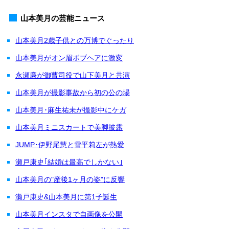
山本美月の芸能ニュース
山本美月2歳子供との万博でぐったり
山本美月がオン眉ボブヘアに激変
永瀬廉が御曹司役で山下美月と共演
山本美月が撮影事故から初の公の場
山本美月･麻生祐未が撮影中にケガ
山本美月ミニスカートで美脚披露
JUMP･伊野尾慧と雪平莉左が熱愛
瀬戸康史｢結婚は最高でしかない｣
山本美月の"産後1ヶ月の姿"に反響
瀬戸康史&山本美月に第1子誕生
山本美月インスタで自画像を公開