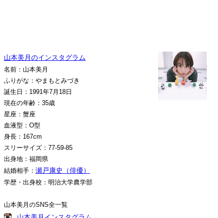
山本美月のインスタグラム
名前：山本美月
ふりがな：やまもとみづき
誕生日：1991年7月18日
現在の年齢：35歳
星座：蟹座
血液型：O型
身長：167cm
スリーサイズ：77-59-85
出身地：福岡県
瀬戸康史（俳優）
結婚相手：
学歴・出身校：明治大学農学部
山本美月のSNS全一覧
山本美月インスタグラム