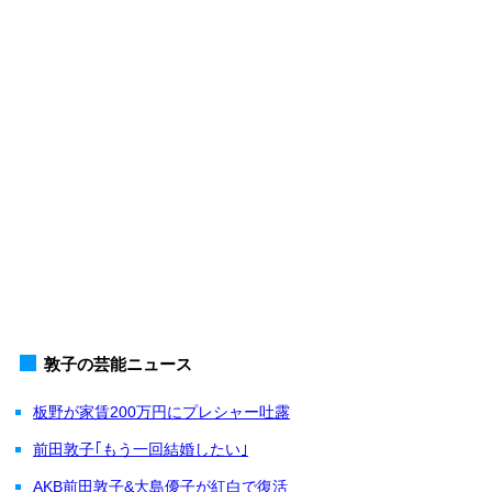
敦子の芸能ニュース
板野が家賃200万円にプレシャー吐露
前田敦子｢もう一回結婚したい｣
AKB前田敦子&大島優子が紅白で復活