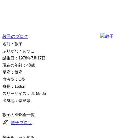
敦子のブログ
名前：敦子
ふりがな：あつこ
誕生日：1978年7月17日
現在の年齢：48歳
星座：蟹座
血液型：O型
身長：168cm
スリーサイズ：81-59-85
出身地：奈良県
敦子のSNS全一覧
敦子ブログ
敦子をもっと知る