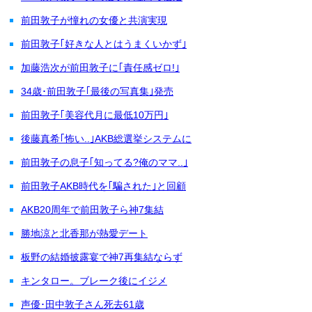
前田敦子が憧れの女優と共演実現
前田敦子｢好きな人とはうまくいかず｣
加藤浩次が前田敦子に｢責任感ゼロ!｣
34歳･前田敦子｢最後の写真集｣発売
前田敦子｢美容代月に最低10万円｣
後藤真希｢怖い..｣AKB総選挙システムに
前田敦子の息子｢知ってる?俺のママ..｣
前田敦子AKB時代を｢騙された｣と回顧
AKB20周年で前田敦子ら神7集結
勝地涼と北香那が熱愛デート
板野の結婚披露宴で神7再集結ならず
キンタロー。ブレーク後にイジメ
声優･田中敦子さん死去61歳