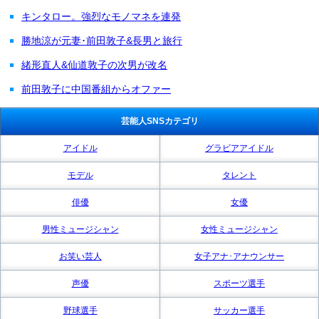
キンタロー。強烈なモノマネを連発
勝地涼が元妻･前田敦子&長男と旅行
緒形直人&仙道敦子の次男が改名
前田敦子に中国番組からオファー
芸能人SNSカテゴリ
アイドル
グラビアアイドル
モデル
タレント
俳優
女優
男性ミュージシャン
女性ミュージシャン
お笑い芸人
女子アナ･アナウンサー
声優
スポーツ選手
野球選手
サッカー選手