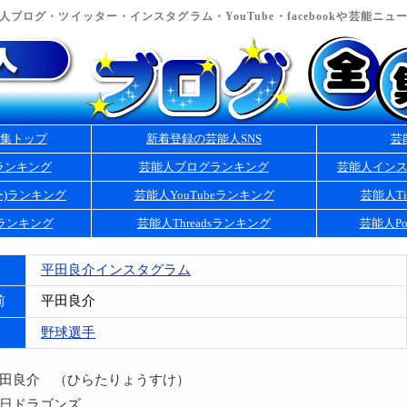
ブログ・ツイッター・インスタグラム・YouTube・facebookや芸能ニ
集トップ
新着登録の芸能人SNS
芸
ランキング
芸能人ブログランキング
芸能人イン
ー)ランキング
芸能人YouTubeランキング
芸能人Ti
kランキング
芸能人Threadsランキング
芸能人Po
平田良介インスタグラム
前
平田良介
野球選手
平田良介 （ひらたりょうすけ）
中日ドラゴンズ