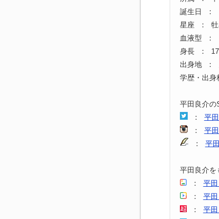
誕生日 : 1
星座 : 
血液型 : 
身長 : 17
出身地 :
学歴・出身
平田良介の
:
平田
:
平田
:
平
平田良介を
:
平田
:
平田
:
平田