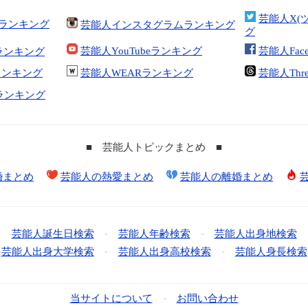
芸能人X(
合ランキング
芸能人インスタグラムランキング
グ
芸能人YouTubeランキング
芸能人Fac
ランキング
kランキング
芸能人WEARランキング
芸能人Thr
tランキング
■ 芸能人トピックまとめ ■
婚まとめ
芸能人の熱愛まとめ
芸能人の離婚まとめ
芸能人誕生日検索
-
芸能人年齢検索
-
芸能人出身地検索
芸能人出身大学検索
-
芸能人出身高校検索
-
芸能人身長検索
当サイトについて
-
お問い合わせ