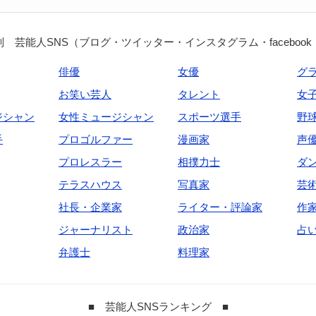
 芸能人SNS（ブログ・ツイッター・インスタグラム・facebook
俳優
女優
グ
お笑い芸人
タレント
女
ジシャン
女性ミュージシャン
スポーツ選手
野
手
プロゴルファー
漫画家
声
プロレスラー
相撲力士
ダ
テラスハウス
写真家
芸
社長・企業家
ライター・評論家
作
ジャーナリスト
政治家
占
弁護士
料理家
■ 芸能人SNSランキング ■