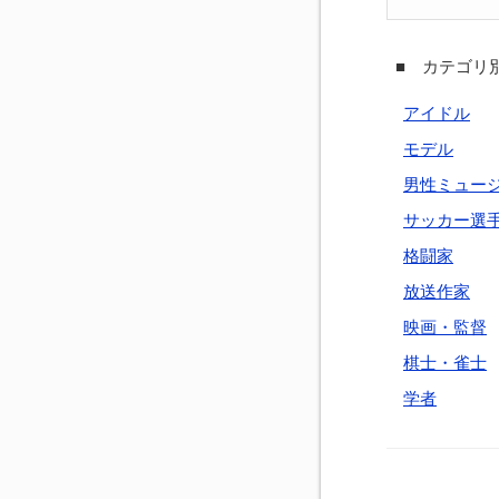
■ カテゴリ別
アイドル
モデル
男性ミュー
サッカー選
格闘家
放送作家
映画・監督
棋士・雀士
学者