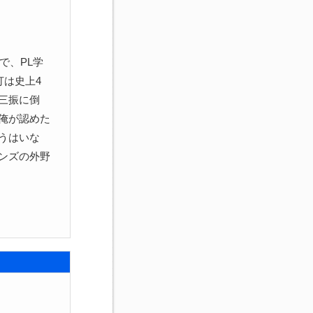
で、PL学
打は史上4
三振に倒
俺が認めた
うはいな
ンズの外野