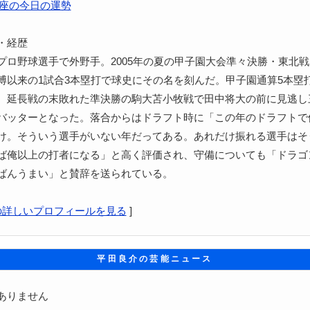
座の今日の運勢
・経歴
プロ野球選手で外野手。2005年の夏の甲子園大会準々決勝・東北戦
博以来の1試合3本塁打で球史にその名を刻んだ。甲子園通算5本塁
、延長戦の末敗れた準決勝の駒大苫小牧戦で田中将大の前に見逃し
バッターとなった。落合からはドラフト時に「この年のドラフトで
け。そういう選手がいない年だってある。あれだけ振れる選手はそ
ば俺以上の打者になる」と高く評価され、守備についても「ドラゴ
ばんうまい」と賛辞を送られている。
の詳しいプロフィールを見る
]
平田良介の芸能ニュース
ありません