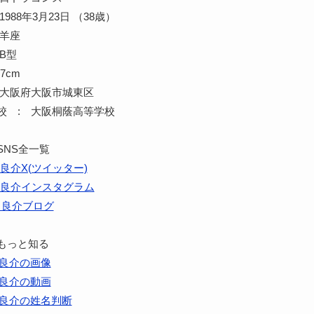
988年3月23日 （38歳）
牡羊座
B型
7cm
 大阪府大阪市城東区
校 : 大阪桐蔭高等学校
SNS全一覧
良介X(ツイッター)
良介インスタグラム
田良介ブログ
もっと知る
良介の画像
良介の動画
良介の姓名判断