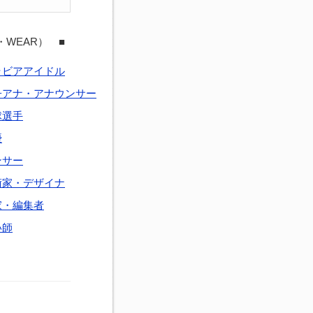
・WEAR） ■
ラビアアイドル
子アナ・アナウンサー
球選手
優
ンサー
術家・デザイナ
家・編集者
い師