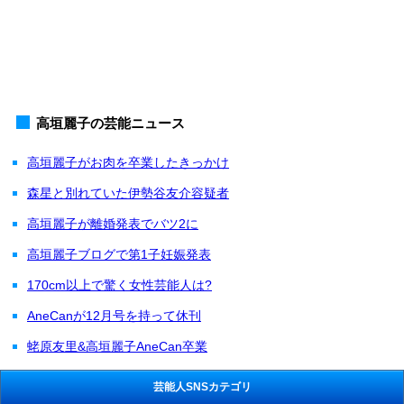
高垣麗子の芸能ニュース
高垣麗子がお肉を卒業したきっかけ
森星と別れていた伊勢谷友介容疑者
高垣麗子が離婚発表でバツ2に
高垣麗子ブログで第1子妊娠発表
170cm以上で驚く女性芸能人は?
AneCanが12月号を持って休刊
蛯原友里&高垣麗子AneCan卒業
芸能人SNSカテゴリ