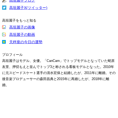
高垣麗子ブログ
高垣麗子X(ツイッター)
高垣麗子をもっと知る
高垣麗子の画像
高垣麗子の動画
天秤座の今日の運勢
プロフィール
高垣麗子はモデル、女優。「CanCam」でトップモデルとなっていた蛯原
友里、押切もえと並んでトップ3と称される看板モデルとなった。2010年
に元スピードスケート選手の清水宏保と結婚したが、2011年に離婚。その
後音楽プロデューサーの森田昌典と2015年に再婚したが、2018年に離
婚。