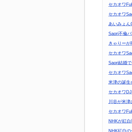
セカオワFu
セカオワSao
あいみょん
Saori不
きゃりーがF
セカオワSao
Saori結
セカオワSa
米津の誕生
セカオワD
川谷が米津
セカオワFu
NHKが紅
NHK紅白