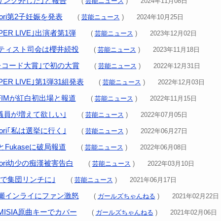
避妊リング外した｣と報告
(
芸能ニュース
) 2024年11月08日
ori第2子妊娠を発表
(
芸能ニュース
) 2024年10月25日
PER LIVE｣出演者第1弾
(
芸能ニュース
) 2023年12月02日
ティスト司会は櫻井続投
(
芸能ニュース
) 2023年11月18日
レコード大賞｣で初の大賞
(
芸能ニュース
) 2022年12月31日
PER LIVE｣第1弾31組発表
(
芸能ニュース
) 2022年12月03日
RAFIMが紅白初出場と報道
(
芸能ニュース
) 2022年11月15日
女性議員が増えて欲しい｣
(
芸能ニュース
) 2022年07月05日
ori｢私は選挙に行く｣
(
芸能ニュース
) 2022年06月27日
Fukaseに破局報道
(
芸能ニュース
) 2022年06月08日
ori幼少の痴漢被害告白
(
芸能ニュース
) 2022年03月10日
中2で集団リンチに｣
(
芸能ニュース
) 2021年06月17日
瀬インライにファン激怒
(
ガールズちゃんねる
) 2021年02月22日
ISIA原曲キーでカバー
(
ガールズちゃんねる
) 2021年02月06日