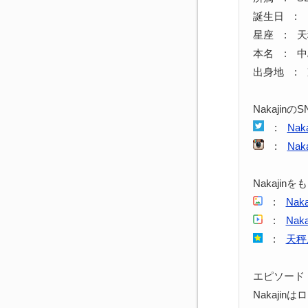
誕生日 : 1
星座 : 
本名 : 
出身地 :
Nakajinの
:
Nak
:
Na
Nakajin
:
Nak
:
Nak
:
天秤
エピソード
Nakaji