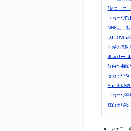
｢Mステス
セカオワFu
NHK紅白
DJ LOV
手越の意味
きゃりー｢
紅白の曲順
セカオワSa
Saori初
セカオワ平
紅白出場歌
■ カテゴリ別