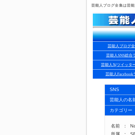
芸能人ブログ全集は芸能人
芸能人ブログ全
芸能人SNS総合
芸能人X(ツイッタ
芸能人Faceboo
SNS
芸能人の名
カテゴリー
名前 : Na
所属 : SEK