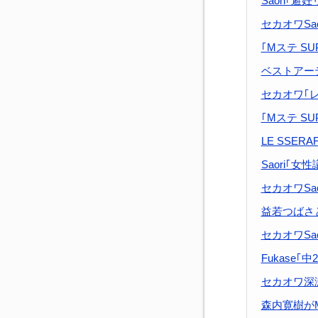
Saori｢
セカオワSa
｢Mステ SU
ベストアー
セカオワ｢
｢Mステ SU
LE SSE
Saori｢
セカオワSa
益若つばさと
セカオワSa
Fukase｢
セカオワ深
森内寛樹がM