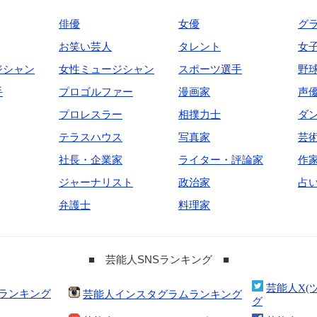
俳優
女優
グ
お笑い芸人
タレント
女
ジシャン
女性ミュージシャン
スポーツ選手
野
手
プロゴルファー
漫画家
声
プロレスラー
相撲力士
ダ
テラスハウス
写真家
芸
社長・企業家
ライター・評論家
作
ジャーナリスト
政治家
占
弁護士
料理家
■ 芸能人SNSランキング ■
芸能人X(
合ランキング
芸能人インスタグラムランキング
グ