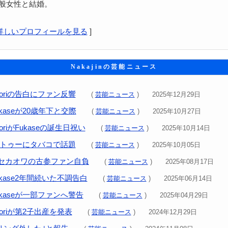
一般女性と結婚。
inの詳しいプロフィールを見る
]
Nakajinの芸能ニュース
oriの告白にファン反響
(
芸能ニュース
) 2025年12月29日
kaseが20歳年下と交際
(
芸能ニュース
) 2025年10月27日
riがFukaseの誕生日祝い
(
芸能ニュース
) 2025年10月14日
がタトゥーにタバコで話題
(
芸能ニュース
) 2025年10月05日
セカオワの古参ファン自負
(
芸能ニュース
) 2025年08月17日
kase2年間続いた不調告白
(
芸能ニュース
) 2025年06月14日
kaseが一部ファンへ警告
(
芸能ニュース
) 2025年04月29日
oriが第2子出産を発表
(
芸能ニュース
) 2024年12月29日