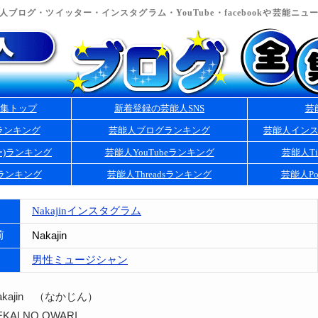
ブログ・ツイッター・インスタグラム・YouTube・facebookや芸能ニ
集トップ
新着登録の芸能人SNS
芸
ランキング
芸能人ブログランキング
芸能人イン
ー)ランキング
芸能人YouTubeランキング
芸能人Ti
kランキング
芸能人Threadsランキング
芸能人Po
Nakajinインスタグラム
前
Nakajin
男性ミュージシャン
kajin （なかじん）
AI NO OWARI