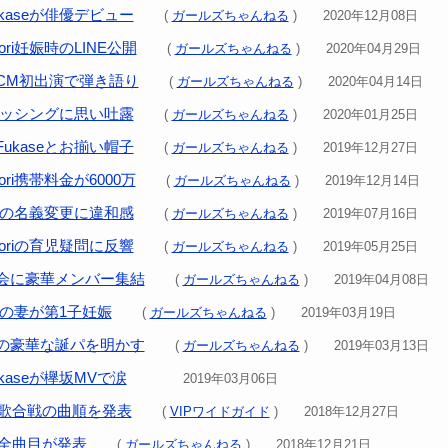
kaseが俳優デビュー
(
ガールズちゃんねる
) 2020年12月08日
ri妊娠時のLINE公開
(
ガールズちゃんねる
) 2020年04月29日
CM初出演で弾き語り
(
ガールズちゃんねる
) 2020年04月14日
倫バッシングに思い吐露
(
ガールズちゃんねる
) 2020年01月25日
ukaseとお揃い帽子
(
ガールズちゃんねる
) 2019年12月27日
ri携帯料金が6000万
(
ガールズちゃんねる
) 2019年12月14日
婚での名義変更に違和感
(
ガールズちゃんねる
) 2019年07月16日
oriの育児疑問に反響
(
ガールズちゃんねる
) 2019年05月25日
会に豪華メンバー集結
(
ガールズちゃんねる
) 2019年04月08日
Jの妻が第1子妊娠
(
ガールズちゃんねる
) 2019年03月19日
の豪華な誕パを明かす
(
ガールズちゃんねる
) 2019年03月13日
kaseが欅坂MVで涙
2019年03月06日
白歌合戦の曲順を発表
(
VIPワイドガイド
) 2018年12月27日
の全曲目が発表
(
ガールズちゃんねる
) 2018年12月21日