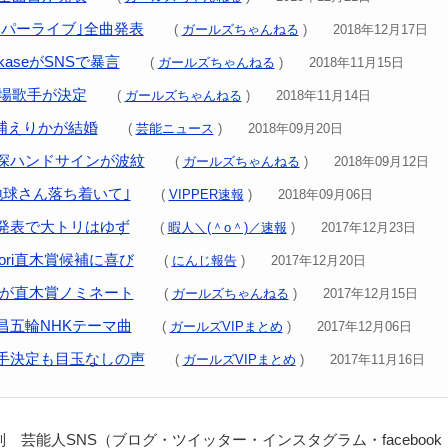
ーパーライブ｣全曲発表
(
ガールズちゃんねる
) 2018年12月17日
kaseがSNSで暴言
(
ガールズちゃんねる
) 2018年11月15日
出場歌手が決定
(
ガールズちゃんねる
) 2018年11月14日
E&浦えりかが結婚
(
芸能ニュース
) 2018年09月20日
深ハンドサインが波紋
(
ガールズちゃんねる
) 2018年09月12日
地球さん落ち着いて｣
(
VIPPER速報
) 2018年09月06日
発表で大トリはゆず
(
暇人＼(＾o＾)／速報
) 2017年12月23日
ori直木賞候補に喜び
(
にんじ報告
) 2017年12月20日
小説が直木賞ノミネート
(
ガールズちゃんねる
) 2017年12月15日
昌五輪NHKテーマ曲
(
ガールズVIPまとめ
) 2017年12月06日
手決定も目玉なしの声
(
ガールズVIPまとめ
) 2017年11月16日
 芸能人SNS（ブログ・ツイッター・インスタグラム・facebook