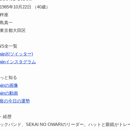
985年10月22日 （40歳）
天秤座
中島真一
 東京都大田区
SNS全一覧
ajinX(ツイッター)
kajinインスタグラム
をもっと知る
ajinの画像
ajinの動画
座の今日の運勢
・経歴
nはロックバンド、SEKAI NO OWARIのリーダー。ハットと眼鏡がト