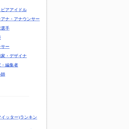
ラビアアイドル
子アナ・アナウンサー
球選手
優
ンサー
術家・デザイナ
家・編集者
い師
ツイッター)ランキン