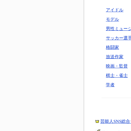
アイドル
モデル
男性ミュー
サッカー選
格闘家
放送作家
映画・監督
棋士・雀士
学者
芸能人SNS総