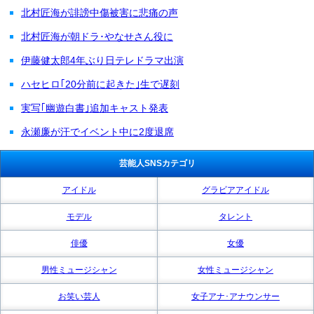
北村匠海が誹謗中傷被害に悲痛の声
北村匠海が朝ドラ･やなせさん役に
伊藤健太郎4年ぶり日テレドラマ出演
ハセヒロ｢20分前に起きた｣生で遅刻
実写｢幽遊白書｣追加キャスト発表
永瀬廉が汗でイベント中に2度退席
芸能人SNSカテゴリ
アイドル
グラビアアイドル
モデル
タレント
俳優
女優
男性ミュージシャン
女性ミュージシャン
お笑い芸人
女子アナ･アナウンサー