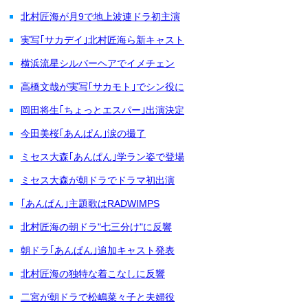
北村匠海が月9で地上波連ドラ初主演
実写｢サカデイ｣北村匠海ら新キャスト
横浜流星シルバーヘアでイメチェン
高橋文哉が実写｢サカモト｣でシン役に
岡田将生｢ちょっとエスパー｣出演決定
今田美桜｢あんぱん｣涙の撮了
ミセス大森｢あんぱん｣学ラン姿で登場
ミセス大森が朝ドラでドラマ初出演
｢あんぱん｣主題歌はRADWIMPS
北村匠海の朝ドラ"七三分け"に反響
朝ドラ｢あんぱん｣追加キャスト発表
北村匠海の独特な着こなしに反響
二宮が朝ドラで松嶋菜々子と夫婦役