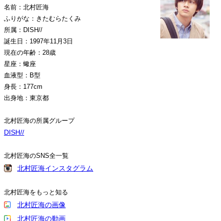
名前：北村匠海
ふりがな：きたむらたくみ
所属：DISH//
誕生日：1997年11月3日
現在の年齢：28歳
星座：蠍座
血液型：B型
身長：177cm
出身地：東京都
北村匠海の所属グループ
DISH//
北村匠海のSNS全一覧
北村匠海インスタグラム
北村匠海をもっと知る
北村匠海の画像
北村匠海の動画