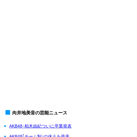
向井地美音の芸能ニュース
AKB48･柏木由紀ついに卒業発表
AKB48｢チーム制｣の休止を発表