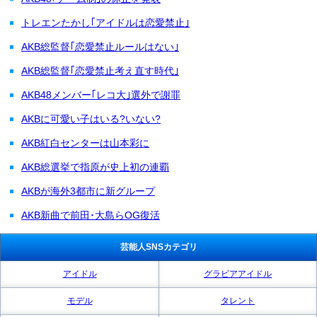
トレエンたかし｢アイドルは恋愛禁止｣
AKB総監督｢恋愛禁止ルールはない｣
AKB総監督｢恋愛禁止考え直す時代｣
AKB48メンバー｢レコ大｣選外で謝罪
AKBに可愛い子はいる?いない?
AKB紅白センターは山本彩に
AKB総選挙で指原が史上初の連覇
AKBが海外3都市に新グループ
AKB新曲で前田･大島らOG復活
芸能人SNSカテゴリ
アイドル
グラビアアイドル
モデル
タレント