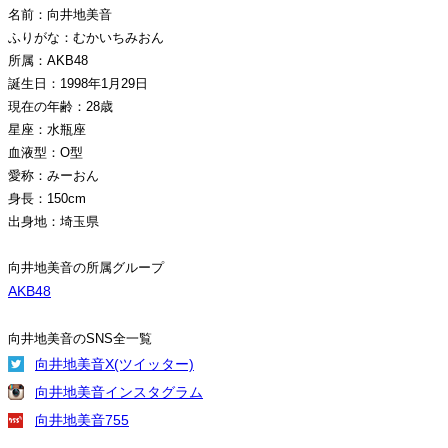
名前：向井地美音
ふりがな：むかいちみおん
所属：AKB48
誕生日：1998年1月29日
現在の年齢：28歳
星座：水瓶座
血液型：O型
愛称：みーおん
身長：150cm
出身地：埼玉県
向井地美音の所属グループ
AKB48
向井地美音のSNS全一覧
向井地美音X(ツイッター)
向井地美音インスタグラム
向井地美音755