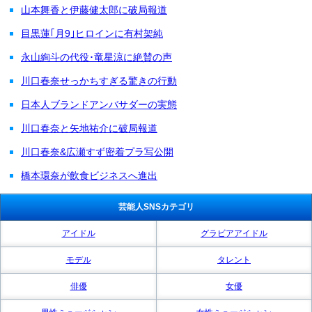
山本舞香と伊藤健太郎に破局報道
目黒蓮｢月9｣ヒロインに有村架純
永山絢斗の代役･竜星涼に絶賛の声
川口春奈せっかちすぎる驚きの行動
日本人ブランドアンバサダーの実態
川口春奈と矢地祐介に破局報道
川口春奈&広瀬すず密着プラ写公開
橋本環奈が飲食ビジネスへ進出
芸能人SNSカテゴリ
アイドル
グラビアアイドル
モデル
タレント
俳優
女優