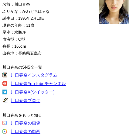
名前：川口春奈
ふりがな：かわぐちはるな
誕生日：1995年2月10日
現在の年齢：31歳
星座：水瓶座
血液型：O型
身長：166cm
出身地：長崎県五島市
川口春奈のSNS全一覧
川口春奈インスタグラム
川口春奈YouTubeチャンネル
川口春奈X(ツイッター)
川口春奈ブログ
川口春奈をもっと知る
川口春奈の画像
川口春奈の動画