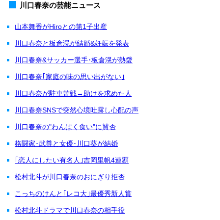
川口春奈の芸能ニュース
山本舞香がHiroとの第1子出産
川口春奈と板倉滉が結婚&妊娠を発表
川口春奈&サッカー選手･板倉滉が熱愛
川口春奈｢家庭の味の思い出がない｣
川口春奈が駐車苦戦→助けを求めた人
川口春奈SNSで突然心境吐露し心配の声
川口春奈の"わんぱく食い"に賛否
格闘家･武尊と女優･川口葵が結婚
｢恋人にしたい有名人｣吉岡里帆4連覇
松村北斗が川口春奈のおにぎり拒否
こっちのけんと｢レコ大｣最優秀新人賞
松村北斗ドラマで川口春奈の相手役