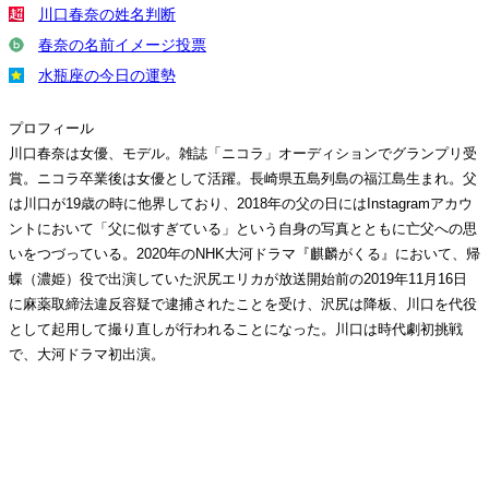
川口春奈の姓名判断
春奈の名前イメージ投票
水瓶座の今日の運勢
プロフィール
川口春奈は女優、モデル。雑誌「ニコラ」オーディションでグランプリ受
賞。ニコラ卒業後は女優として活躍。長崎県五島列島の福江島生まれ。父
は川口が19歳の時に他界しており、2018年の父の日にはInstagramアカウ
ントにおいて「父に似すぎている」という自身の写真とともに亡父への思
いをつづっている。2020年のNHK大河ドラマ『麒麟がくる』において、帰
蝶（濃姫）役で出演していた沢尻エリカが放送開始前の2019年11月16日
に麻薬取締法違反容疑で逮捕されたことを受け、沢尻は降板、川口を代役
として起用して撮り直しが行われることになった。川口は時代劇初挑戦
で、大河ドラマ初出演。