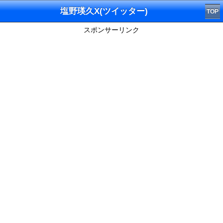
塩野瑛久X(ツイッター)
TOP
スポンサーリンク