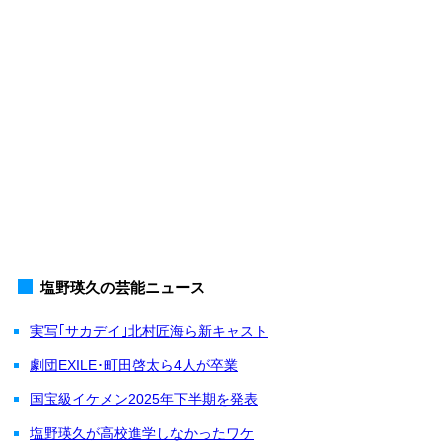
塩野瑛久の芸能ニュース
実写｢サカデイ｣北村匠海ら新キャスト
劇団EXILE･町田啓太ら4人が卒業
国宝級イケメン2025年下半期を発表
塩野瑛久が高校進学しなかったワケ