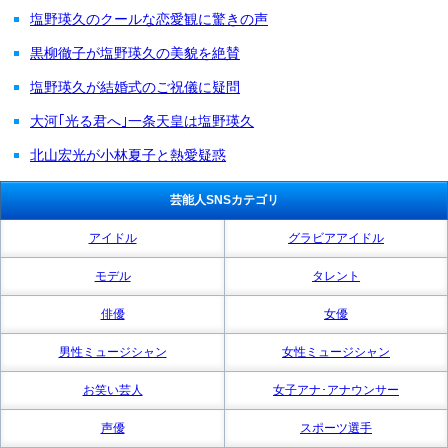
塩野瑛久のクールな恋愛観に驚きの声
黒柳徹子が塩野瑛久の美貌を絶賛
塩野瑛久が結婚式のご祝儀に疑問
大河｢光る君へ｣一条天皇は塩野瑛久
北山宏光が小林夏子と熱愛疑惑
芸能人SNSカテゴリ
アイドル
グラビアアイドル
モデル
タレント
俳優
女優
男性ミュージシャン
女性ミュージシャン
お笑い芸人
女子アナ･アナウンサー
声優
スポーツ選手