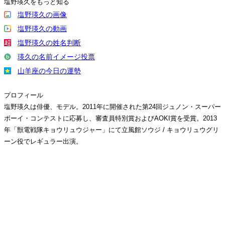
塩野瑛久をもっと知る
塩野瑛久の画像
塩野瑛久の動画
塩野瑛久の姓名判断
瑛久の名前イメージ投票
山羊座の今日の運勢
プロフィール
塩野瑛久は俳優、モデル。2011年に開催された第24回ジュノン・スーパー
ボーイ・コンテストに応募し、審査員特別賞およびAOKI賞を受賞。2013
年「獣電戦隊キョウリュウジャー」にて立風館ソウジ / キョウリュウグリ
ーン役でレギュラー出演。