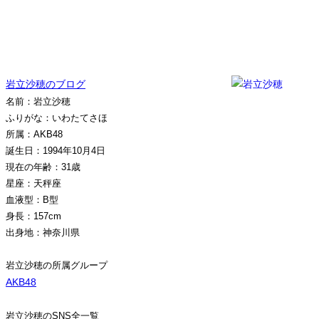
岩立沙穂のブログ
名前：岩立沙穂
ふりがな：いわたてさほ
所属：AKB48
誕生日：1994年10月4日
現在の年齢：31歳
星座：天秤座
血液型：B型
身長：157cm
出身地：神奈川県
岩立沙穂の所属グループ
AKB48
岩立沙穂のSNS全一覧