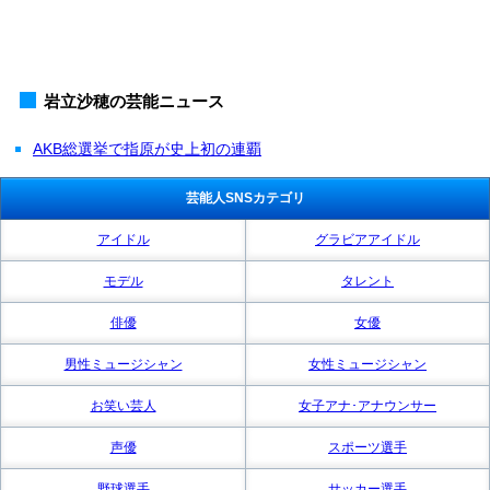
岩立沙穂の芸能ニュース
AKB総選挙で指原が史上初の連覇
芸能人SNSカテゴリ
アイドル
グラビアアイドル
モデル
タレント
俳優
女優
男性ミュージシャン
女性ミュージシャン
お笑い芸人
女子アナ･アナウンサー
声優
スポーツ選手
野球選手
サッカー選手