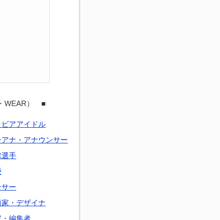
・WEAR） ■
ラビアアイドル
子アナ・アナウンサー
球選手
優
ンサー
術家・デザイナ
家・編集者