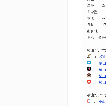
星座 : 
血液型 : 
本名 : 
身長 : 17
出身地 :
学歴・出身
横山だいす
:
横
:
横山
:
横山
:
横山
:
横山
横山だいす
:
横山