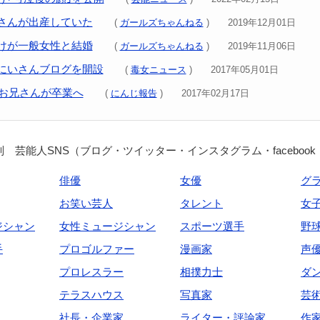
さんが出産していた
(
ガールズちゃんねる
) 2019年12月01日
けが一般女性と結婚
(
ガールズちゃんねる
) 2019年11月06日
にいさんブログを開設
(
毒女ニュース
) 2017年05月01日
のお兄さんが卒業へ
(
にんじ報告
) 2017年02月17日
 芸能人SNS（ブログ・ツイッター・インスタグラム・facebook
俳優
女優
グ
お笑い芸人
タレント
女
ジシャン
女性ミュージシャン
スポーツ選手
野
手
プロゴルファー
漫画家
声
プロレスラー
相撲力士
ダ
テラスハウス
写真家
芸
社長・企業家
ライター・評論家
作