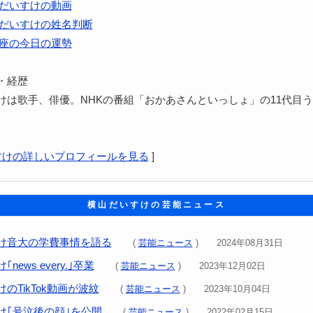
だいすけの動画
だいすけの姓名判断
座の今日の運勢
・経歴
けは歌手、俳優。NHKの番組「おかあさんといっしょ」の11代目
すけの詳しいプロフィールを見る
]
横山だいすけの芸能ニュース
け音大の学費事情を語る
(
芸能ニュース
) 2024年08月31日
news every.｣卒業
(
芸能ニュース
) 2023年12月02日
のTikTok動画が波紋
(
芸能ニュース
) 2023年10月04日
け｢号泣後の顔｣を公開
(
芸能ニュース
) 2022年02月15日