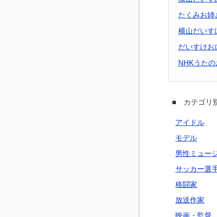
たくみお姉
横山だいす
だいすけお
NHKうた
■ カテゴリ別
アイドル
モデル
男性ミュー
サッカー選
格闘家
放送作家
映画・監督