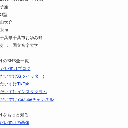
双子座
O型
横山大介
1cm
 千葉県千葉市おゆみ野
校 : 国立音楽大学
けのSNS全一覧
山だいすけブログ
だいすけX(ツイッター)
だいすけTikTok
だいすけインスタグラム
だいすけYoutubeチャンネル
けをもっと知る
だいすけの画像