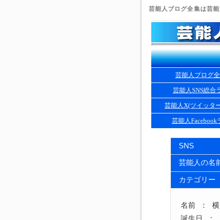
芸能人ブログ全集は芸能人
芸能人ブログ全
芸能人SNS総合
芸能人X(ツイッタ
芸能人Faceboo
SNS
芸能人の名
カテゴリー
名前 : 
誕生日 : 1