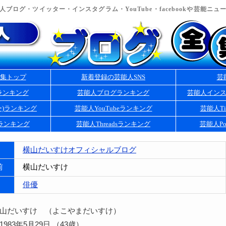
ブログ・ツイッター・インスタグラム・YouTube・facebookや芸能ニ
集トップ
新着登録の芸能人SNS
芸
ランキング
芸能人ブログランキング
芸能人イン
ー)ランキング
芸能人YouTubeランキング
芸能人Ti
kランキング
芸能人Threadsランキング
芸能人Po
横山だいすけオフィシャルブログ
前
横山だいすけ
俳優
横山だいすけ （よこやまだいすけ）
983年5月29日 （43歳）