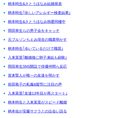
柄本時生&さとうほなみ結婚発表
柄本時生｢珍しいアレルギー検査結果｣
柄本時生&さとうほなみ熱愛同棲中
岡田将生らの男子会をキャッチ
元ブルゾンちえみ現在の職業明かす
柄本時生｢歩いているだけで職質｣
入来茉里｢離婚後に卵子凍結も経験｣
岡田将生SNS開設で俳優仲間ら反応
賀来賢人が唯一の友達を明かす
前田敦子の私服&髪型に注目の声
入来茉里｢友達13年目が再スタート｣
柄本時生と入来茉里がスピード離婚
柄本佑が安藤サクラとの出会い語る