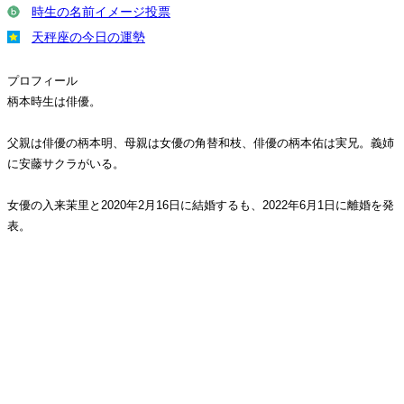
時生の名前イメージ投票
天秤座の今日の運勢
プロフィール
柄本時生は俳優。
父親は俳優の柄本明、母親は女優の角替和枝、俳優の柄本佑は実兄。義姉
に安藤サクラがいる。
女優の入来茉里と2020年2月16日に結婚するも、2022年6月1日に離婚を発
表。