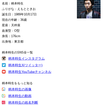
名前：柄本時生
ふりがな：えもとときお
誕生日：1989年10月17日
現在の年齢：36歳
星座：天秤座
血液型：O型
身長：176cm
出身地：東京都
柄本時生のSNS全一覧
柄本時生インスタグラム
柄本時生X(ツイッター)
柄本時生YouTubeチャンネル
柄本時生をもっと知る
柄本時生の画像
柄本時生の動画
柄本時生の姓名判断