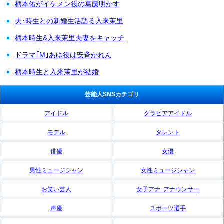
柄本佑がイケメン役の葛藤明かす
夫･時生との新婚生活語る入来茉里
柄本時生&入来茉里夫妻をキャッチ
ドラマ｢M｣あゆ役は安斉かれん
柄本時生と入来茉里が結婚
芸能人SNSカテゴリ
アイドル
グラビアアイドル
モデル
タレント
俳優
女優
男性ミュージシャン
女性ミュージシャン
お笑い芸人
女子アナ･アナウンサー
声優
スポーツ選手