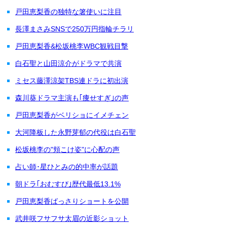
戸田恵梨香の独特な箸使いに注目
長澤まさみSNSで250万円指輪チラリ
戸田恵梨香&松坂桃李WBC観戦目撃
白石聖と山田涼介がドラマで共演
ミセス藤澤涼架TBS連ドラに初出演
森川葵ドラマ主演も｢痩せすぎ｣の声
戸田恵梨香がベリショにイメチェン
大河降板した永野芽郁の代役は白石聖
松坂桃李の"頬こけ姿"に心配の声
占い師･星ひとみの的中率が話題
朝ドラ｢おむすび｣歴代最低13.1%
戸田恵梨香ばっさりショートを公開
武井咲フサフサ太眉の近影ショット