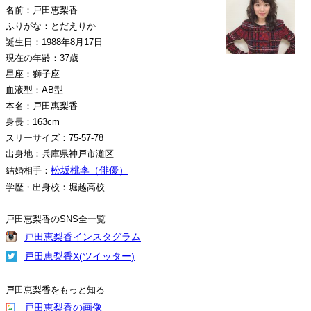
名前：戸田恵梨香
ふりがな：とだえりか
誕生日：1988年8月17日
現在の年齢：37歳
星座：獅子座
血液型：AB型
本名：戸田惠梨香
身長：163cm
スリーサイズ：75-57-78
出身地：兵庫県神戸市灘区
松坂桃李（俳優）
結婚相手：
学歴・出身校：堀越高校
戸田恵梨香のSNS全一覧
戸田恵梨香インスタグラム
戸田恵梨香X(ツイッター)
戸田恵梨香をもっと知る
戸田恵梨香の画像