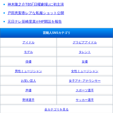
神木隆之介TBS｢日曜劇場｣に初主演
戸田恵梨香レアな私服ショット公開
元日テレ笹崎里菜がHP開設を報告
芸能人SNSカテゴリ
アイドル
グラビアアイドル
モデル
タレント
俳優
女優
男性ミュージシャン
女性ミュージシャン
お笑い芸人
女子アナ･アナウンサー
声優
スポーツ選手
野球選手
サッカー選手
全カテゴリを見る