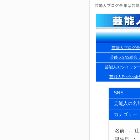
芸能人ブログ全集は芸能人
芸能人ブログ全
芸能人SNS総合
芸能人X(ツイッタ
芸能人Faceboo
SNS
芸能人の名
カテゴリー
名前 : 
誕生日 : 1