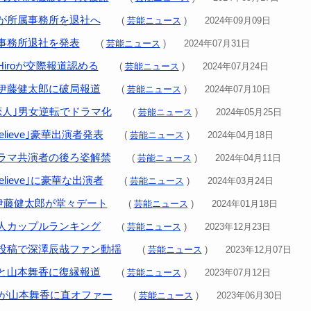
が所属事務所を退社へ
(
芸能ニュース
) 2024年09月09日
事務所退社を発表
(
芸能ニュース
) 2024年07月31日
iroが交際報道認める
(
芸能ニュース
) 2024年07月24日
伊藤健太郎に破局報道
(
芸能ニュース
) 2024年07月10日
恋人｣男女逆転でドラマ化
(
芸能ニュース
) 2024年05月25日
lieve｣豪華出演者発表
(
芸能ニュース
) 2024年04月18日
ラマ共演者の後ろ姿解禁
(
芸能ニュース
) 2024年04月11日
lieve｣に豪華な出演者
(
芸能ニュース
) 2024年03月24日
伊藤健太郎が堂々デート
(
芸能ニュース
) 2024年01月18日
人カップルランキング
(
芸能ニュース
) 2023年12月23日
投稿で深澤辰哉ファン動揺
(
芸能ニュース
) 2023年12月07日
と山本舞香に復縁報道
(
芸能ニュース
) 2023年07月12日
松岡が山本舞香に直オファー
(
芸能ニュース
) 2023年06月30日