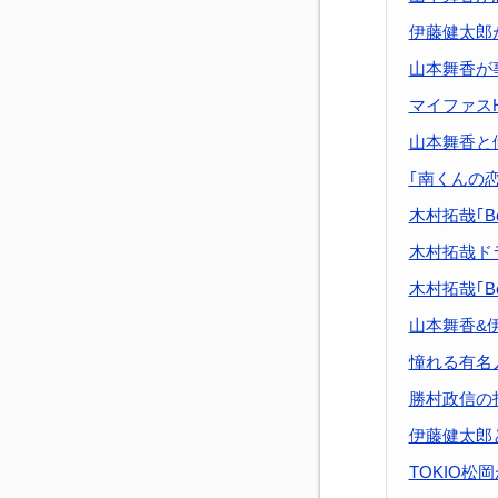
伊藤健太郎
山本舞香が
マイファスH
山本舞香と
｢南くんの
木村拓哉｢Be
木村拓哉ド
木村拓哉｢Be
山本舞香&
憧れる有名
勝村政信の
伊藤健太郎
TOKIO