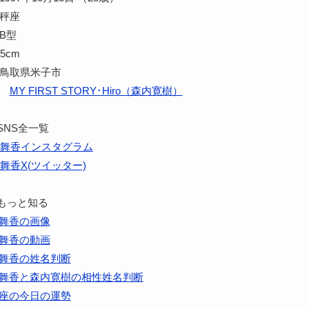
天秤座
B型
5cm
 鳥取県米子市
:
MY FIRST STORY･Hiro（森内寛樹）
SNS全一覧
舞香インスタグラム
舞香X(ツイッター)
もっと知る
舞香の画像
舞香の動画
舞香の姓名判断
舞香と森内寛樹の相性姓名判断
座の今日の運勢