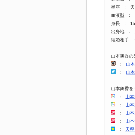
星座 : 
血液型 : 
身長 : 15
出身地 :
結婚相手 
山本舞香の
:
山本
:
山本
山本舞香を
:
山本
:
山本
:
山本
:
山本
:
天秤