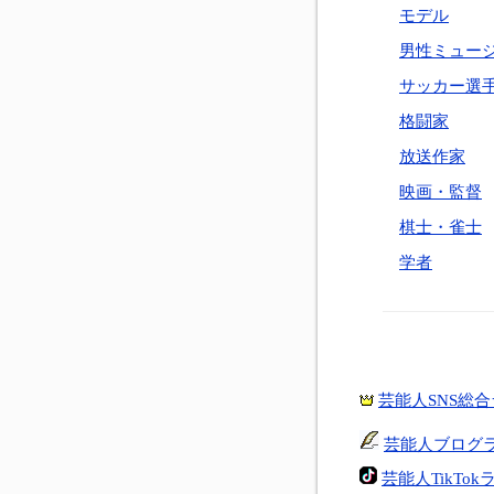
モデル
男性ミュー
サッカー選
格闘家
放送作家
映画・監督
棋士・雀士
学者
芸能人SNS総
芸能人ブログ
芸能人TikTo