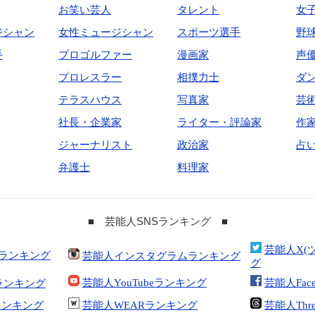
お笑い芸人
タレント
女
ジシャン
女性ミュージシャン
スポーツ選手
野
手
プロゴルファー
漫画家
声
プロレスラー
相撲力士
ダ
テラスハウス
写真家
芸
社長・企業家
ライター・評論家
作
ジャーナリスト
政治家
占
弁護士
料理家
■ 芸能人SNSランキング ■
芸能人X(
合ランキング
芸能人インスタグラムランキング
グ
芸能人YouTubeランキング
芸能人Fac
ランキング
kランキング
芸能人WEARランキング
芸能人Thr