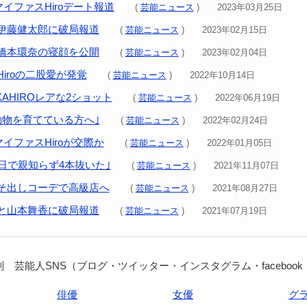
イファスHiroデート報道
(
芸能ニュース
) 2023年03月25日
伊藤健太郎に破局報道
(
芸能ニュース
) 2023年02月15日
橋本環奈の寝顔を公開
(
芸能ニュース
) 2023年02月04日
iroの二股愛が発覚
(
芸能ニュース
) 2022年10月14日
KAHIROレアな2ショット
(
芸能ニュース
) 2022年06月19日
動物を育てている方へ｣
(
芸能ニュース
) 2022年02月24日
イファスHiroが交際か
(
芸能ニュース
) 2022年01月05日
1日で親知らず4本抜いた｣
(
芸能ニュース
) 2021年11月07日
そ出しコーデで高級店へ
(
芸能ニュース
) 2021年08月27日
と山本舞香に破局報道
(
芸能ニュース
) 2021年07月19日
 芸能人SNS（ブログ・ツイッター・インスタグラム・facebook
俳優
女優
グ