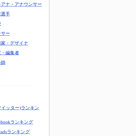
子アナ・アナウンサー
球選手
優
ンサー
術家・デザイナ
家・編集者
い師
ツイッター)ランキン
ebookランキング
eadsランキング