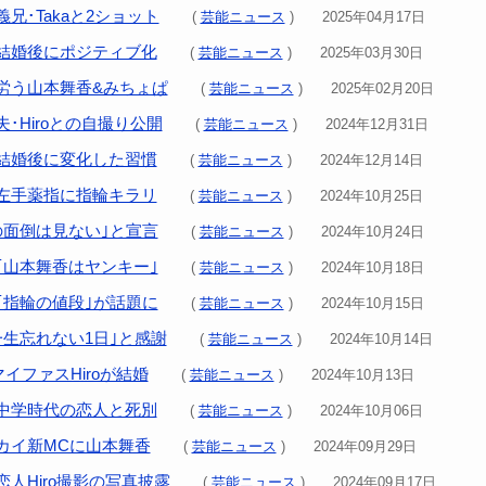
兄･Takaと2ショット
(
芸能ニュース
) 2025年04月17日
結婚後にポジティブ化
(
芸能ニュース
) 2025年03月30日
労う山本舞香&みちょぱ
(
芸能ニュース
) 2025年02月20日
･Hiroとの自撮り公開
(
芸能ニュース
) 2024年12月31日
結婚後に変化した習慣
(
芸能ニュース
) 2024年12月14日
左手薬指に指輪キラリ
(
芸能ニュース
) 2024年10月25日
の面倒は見ない｣と宣言
(
芸能ニュース
) 2024年10月24日
｢山本舞香はヤンキー｣
(
芸能ニュース
) 2024年10月18日
｢指輪の値段｣が話題に
(
芸能ニュース
) 2024年10月15日
一生忘れない1日｣と感謝
(
芸能ニュース
) 2024年10月14日
イファスHiroが結婚
(
芸能ニュース
) 2024年10月13日
中学時代の恋人と死別
(
芸能ニュース
) 2024年10月06日
カイ新MCに山本舞香
(
芸能ニュース
) 2024年09月29日
人Hiro撮影の写真披露
(
芸能ニュース
) 2024年09月17日