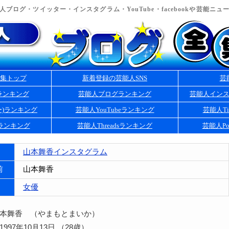
ブログ・ツイッター・インスタグラム・YouTube・facebookや芸能ニ
集トップ
新着登録の芸能人SNS
芸
ランキング
芸能人ブログランキング
芸能人イン
ー)ランキング
芸能人YouTubeランキング
芸能人Ti
kランキング
芸能人Threadsランキング
芸能人Po
山本舞香インスタグラム
前
山本舞香
女優
山本舞香 （やまもとまいか）
997年10月13日 （28歳）