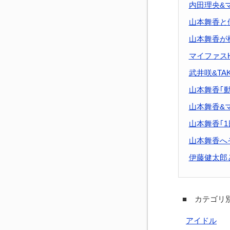
内田理央&マ
山本舞香と
山本舞香が
マイファスH
武井咲&TA
山本舞香｢
山本舞香&マ
山本舞香｢
山本舞香へ
伊藤健太郎
■ カテゴリ別
アイドル