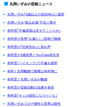
丸岡いずみの芸能ニュース
丸岡いずみ｢6歳以上の混浴NG｣に落胆
丸岡いずみ"咳止め薬"不足に嘆き
有村昆｢不倫原因は非モテこじらせ｣
有村昆が長男｢お漏らし｣投稿で物議
有村昆の｢壮絶告白｣に呆れ声
有村昆が3歳長男とYouTube初共演
有村昆｢バイキング｣で不倫を謝罪
有村と丸岡離婚で親権は有村側に
有村昆と丸岡いずみが離婚
有村昆が芸能活動の自粛を発表
有村昆｢キミの彼氏になりたいな｣
丸岡いずみコロナ陽性も長男は陰性