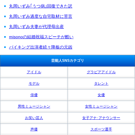
丸岡いずみ｢うつ病｣回復できた訳
丸岡いずみ過度な自宅取材に苦言
丸岡いずみ夫妻が代理母出産
misonoの結婚祝福スピーチが酷い
バイキング出演者続々降板の元凶
芸能人SNSカテゴリ
アイドル
グラビアアイドル
モデル
タレント
俳優
女優
男性ミュージシャン
女性ミュージシャン
お笑い芸人
女子アナ･アナウンサー
声優
スポーツ選手