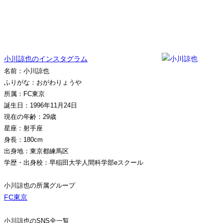
小川諒也のインスタグラム
名前：小川諒也
ふりがな：おがわりょうや
所属：FC東京
誕生日：1996年11月24日
現在の年齢：29歳
星座：射手座
身長：180cm
出身地：東京都練馬区
学歴・出身校：早稲田大学人間科学部eスクール
小川諒也の所属グループ
FC東京
小川諒也のSNS全一覧