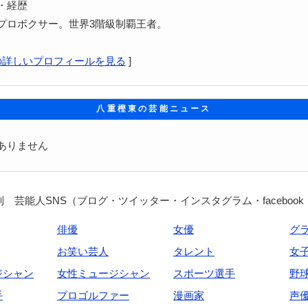
・経歴
プロボクサー。世界3階級制覇王者。
の詳しいプロフィールを見る
]
八重樫東の芸能ニュース
ありません
 芸能人SNS（ブログ・ツイッター・インスタグラム・facebook
俳優
女優
グ
お笑い芸人
タレント
女
ジシャン
女性ミュージシャン
スポーツ選手
野
手
プロゴルファー
漫画家
声