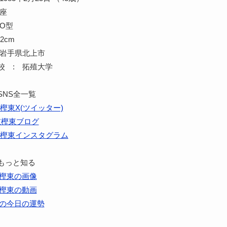
魚座
O型
2cm
 岩手県北上市
校 : 拓殖大学
SNS全一覧
樫東X(ツイッター)
重樫東ブログ
樫東インスタグラム
もっと知る
樫東の画像
樫東の動画
の今日の運勢