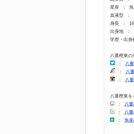
星座 : 
血液型 : 
身長 : 16
出身地 :
学歴・出身
八重樫東の
:
八重
:
八
:
八重
八重樫東を
:
八重
:
八重
:
魚座