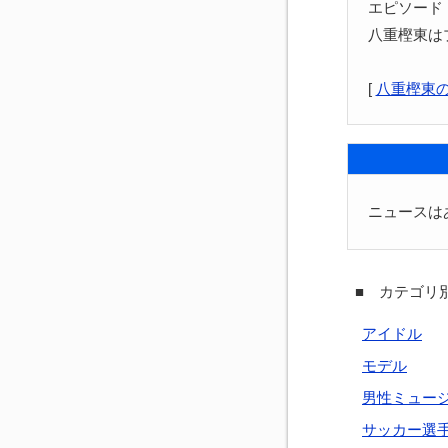
エピソード
八重樫東は
[
八重樫東
ニュースは
■ カテゴリ別
アイドル
モデル
男性ミュー
サッカー選