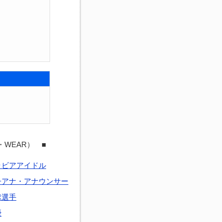
・WEAR） ■
ラビアアイドル
子アナ・アナウンサー
球選手
優