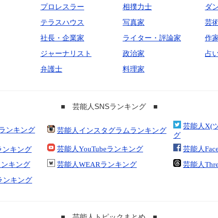
プロレスラー
相撲力士
ダ
テラスハウス
写真家
芸
社長・企業家
ライター・評論家
作
ジャーナリスト
政治家
占
弁護士
料理家
■ 芸能人SNSランキング ■
芸能人X(
合ランキング
芸能人インスタグラムランキング
グ
芸能人YouTubeランキング
芸能人Fac
ランキング
kランキング
芸能人WEARランキング
芸能人Thr
tランキング
■ 芸能人トピックまとめ ■