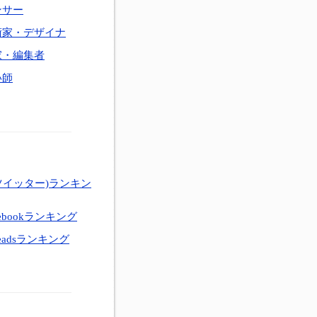
ンサー
術家・デザイナ
家・編集者
い師
ツイッター)ランキン
ebookランキング
eadsランキング