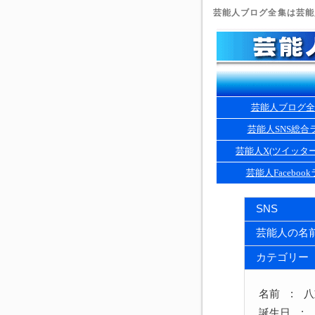
芸能人ブログ全集は芸能人
芸能人ブログ全
芸能人SNS総合
芸能人X(ツイッタ
芸能人Faceboo
SNS
芸能人の名
カテゴリー
名前 : 
誕生日 : 1