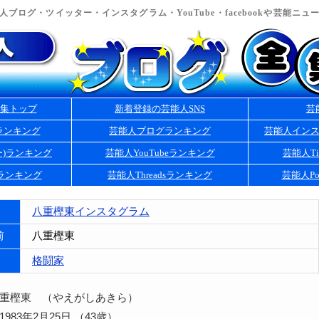
ブログ・ツイッター・インスタグラム・YouTube・facebookや芸能ニ
集トップ
新着登録の芸能人SNS
芸
ランキング
芸能人ブログランキング
芸能人イン
ー)ランキング
芸能人YouTubeランキング
芸能人Ti
kランキング
芸能人Threadsランキング
芸能人Po
八重樫東インスタグラム
前
八重樫東
格闘家
八重樫東 （やえがしあきら）
983年2月25日 （43歳）