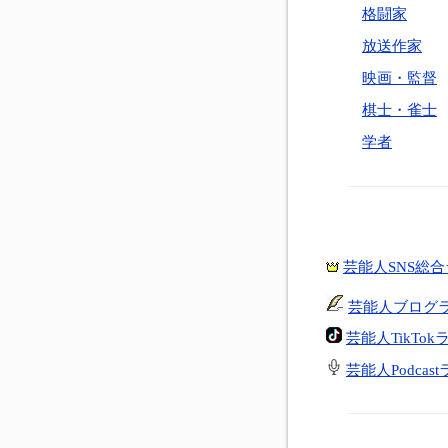
格闘家
放送作家
映画・監督
棋士・雀士
学者
芸能人SNS総
芸能人ブログ
芸能人TikTo
芸能人Podcas