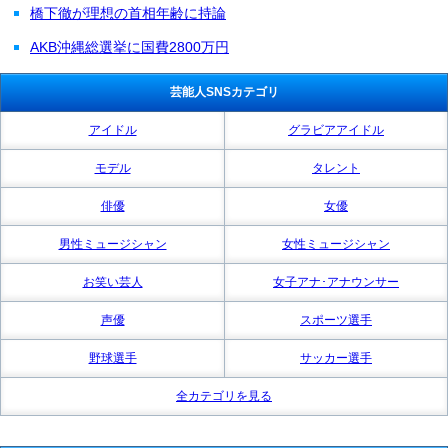
橋下徹が理想の首相年齢に持論
AKB沖縄総選挙に国費2800万円
芸能人SNSカテゴリ
アイドル
グラビアアイドル
モデル
タレント
俳優
女優
男性ミュージシャン
女性ミュージシャン
お笑い芸人
女子アナ･アナウンサー
声優
スポーツ選手
野球選手
サッカー選手
全カテゴリを見る