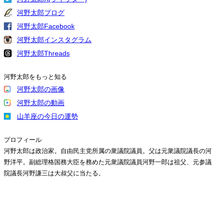
河野太郎ブログ
河野太郎Facebook
河野太郎インスタグラム
河野太郎Threads
河野太郎をもっと知る
河野太郎の画像
河野太郎の動画
山羊座の今日の運勢
プロフィール
河野太郎は政治家。自由民主党所属の衆議院議員。父は元衆議院議長の河
野洋平。副総理格国務大臣を務めた元衆議院議員河野一郎は祖父、元参議
院議長河野謙三は大叔父に当たる。