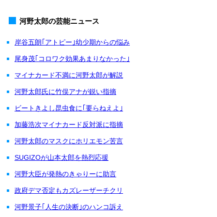
河野太郎の芸能ニュース
岸谷五朗｢アトピー｣幼少期からの悩み
尾身茂｢コロワク効果あまりなかった｣
マイナカード不満に河野太郎が解説
河野太郎氏に竹俣アナが鋭い指摘
ビートきよし昆虫食に｢要らねえよ｣
加藤浩次マイナカード反対派に指摘
河野太郎のマスクにホリエモン苦言
SUGIZOが山本太郎を熱烈応援
河野大臣が発熱のきゃりーに助言
政府デマ否定もカズレーザーチクリ
河野景子｢人生の決断｣のハンコ訴え