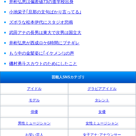
井桁弘恵は偏差値73の進学校出身
小池栄子｢旦那の文句ばかり言ってる｣
ズボラな松本伊代にスタジオ悲鳴
武田アナの長男は東大で次男は国立大
井桁弘恵が西成ロケ6時間にブチギレ
もう中の金髪姿に｢イケメン!｣の声
磯村勇斗スカウトのためにしたこと
芸能人SNSカテゴリ
アイドル
グラビアアイドル
モデル
タレント
俳優
女優
男性ミュージシャン
女性ミュージシャン
お笑い芸人
女子アナ･アナウンサー