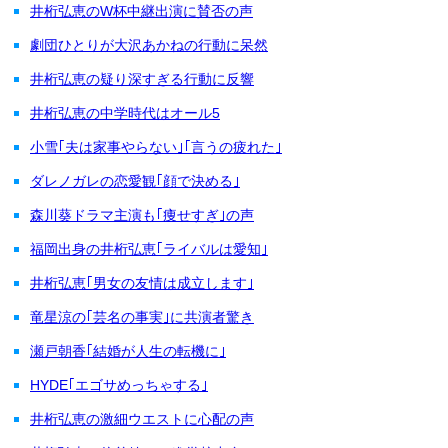
井桁弘恵のW杯中継出演に賛否の声
劇団ひとりが大沢あかねの行動に呆然
井桁弘恵の疑り深すぎる行動に反響
井桁弘恵の中学時代はオール5
小雪｢夫は家事やらない｣｢言うの疲れた｣
ダレノガレの恋愛観｢顔で決める｣
森川葵ドラマ主演も｢痩せすぎ｣の声
福岡出身の井桁弘恵｢ライバルは愛知｣
井桁弘恵｢男女の友情は成立します｣
竜星涼の｢芸名の事実｣に共演者驚き
瀬戸朝香｢結婚が人生の転機に｣
HYDE｢エゴサめっちゃする｣
井桁弘恵の激細ウエストに心配の声