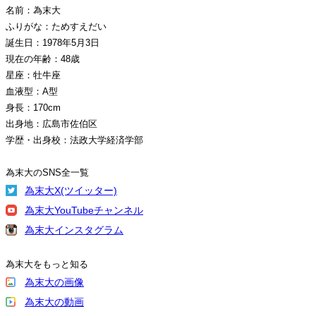
名前：為末大
ふりがな：ためすえだい
誕生日：1978年5月3日
現在の年齢：48歳
星座：牡牛座
血液型：A型
身長：170cm
出身地：広島市佐伯区
学歴・出身校：法政大学経済学部
為末大のSNS全一覧
為末大X(ツイッター)
為末大YouTubeチャンネル
為末大インスタグラム
為末大をもっと知る
為末大の画像
為末大の動画