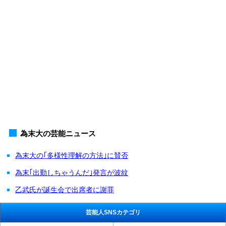
為末大の芸能ニュース
為末大の｢多様性理解の方法｣に賛否
為末｢出勤しちゃうんだ｣発言が波紋
乙武氏が誕生会で出席者に謝罪
芸能人SNSカテゴリ