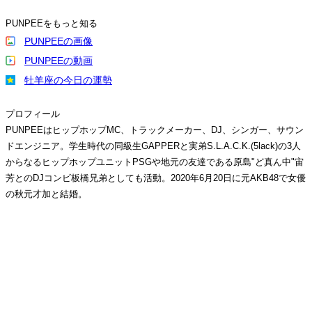
PUNPEEをもっと知る
PUNPEEの画像
PUNPEEの動画
牡羊座の今日の運勢
プロフィール
PUNPEEはヒップホップMC、トラックメーカー、DJ、シンガー、サウン
ドエンジニア。学生時代の同級生GAPPERと実弟S.L.A.C.K.(5lack)の3人
からなるヒップホップユニットPSGや地元の友達である原島"ど真ん中"宙
芳とのDJコンビ板橋兄弟としても活動。2020年6月20日に元AKB48で女優
の秋元才加と結婚。