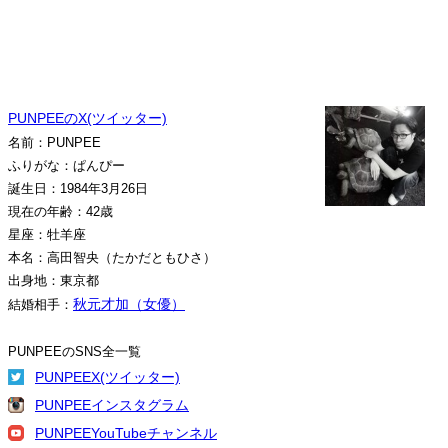
PUNPEEのX(ツイッター)
名前：PUNPEE
ふりがな：ぱんぴー
誕生日：1984年3月26日
現在の年齢：42歳
星座：牡羊座
本名：高田智央（たかだともひさ）
出身地：東京都
秋元才加（女優）
結婚相手：
PUNPEEのSNS全一覧
PUNPEEX(ツイッター)
PUNPEEインスタグラム
PUNPEEYouTubeチャンネル