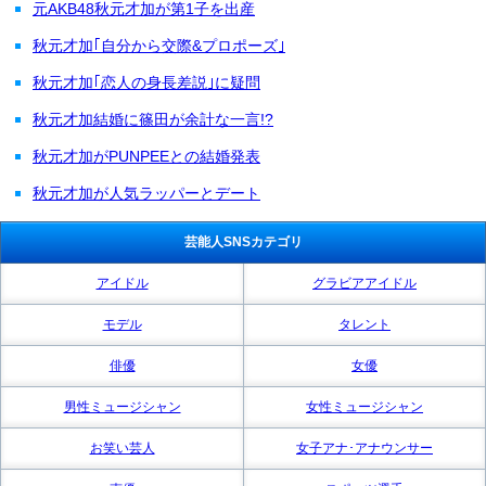
元AKB48秋元才加が第1子を出産
秋元才加｢自分から交際&プロポーズ｣
秋元才加｢恋人の身長差説｣に疑問
秋元才加結婚に篠田が余計な一言!?
秋元才加がPUNPEEとの結婚発表
秋元才加が人気ラッパーとデート
芸能人SNSカテゴリ
アイドル
グラビアアイドル
モデル
タレント
俳優
女優
男性ミュージシャン
女性ミュージシャン
お笑い芸人
女子アナ･アナウンサー