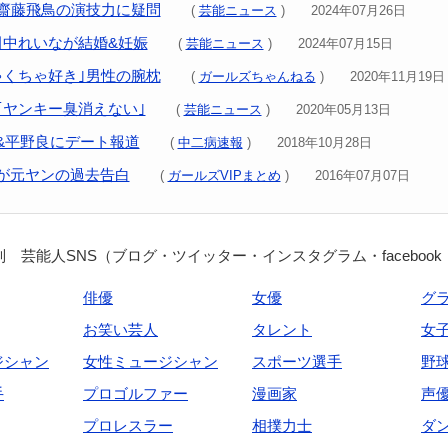
｣齋藤飛鳥の演技力に疑問
(
芸能ニュース
) 2024年07月26日
田中れいなが結婚&妊娠
(
芸能ニュース
) 2024年07月15日
ゃくちゃ好き｣男性の腕枕
(
ガールズちゃんねる
) 2020年11月19日
｢ヤンキー臭消えない｣
(
芸能ニュース
) 2020年05月13日
&平野良にデート報道
(
中二病速報
) 2018年10月28日
が元ヤンの過去告白
(
ガールズVIPまとめ
) 2016年07月07日
 芸能人SNS（ブログ・ツイッター・インスタグラム・facebook
俳優
女優
グ
お笑い芸人
タレント
女
ジシャン
女性ミュージシャン
スポーツ選手
野
手
プロゴルファー
漫画家
声
プロレスラー
相撲力士
ダ