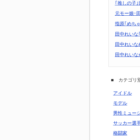
｢推しの子
元モー娘･
指原｢めち
田中れいな
田中れいな
田中れいな
■ カテゴリ別
アイドル
モデル
男性ミュー
サッカー選
格闘家