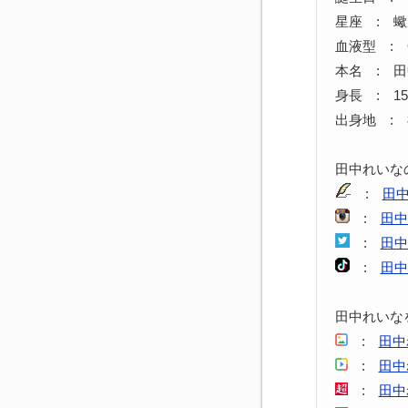
星座 : 
血液型 : 
本名 : 
身長 : 15
出身地 :
田中れいな
:
田
:
田中
:
田中
:
田中
田中れいな
:
田中
:
田中
:
田中