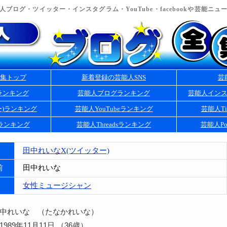
ブログ・ツイッター・インスタグラム・YouTube・facebookや芸能ニ
集トップ
新着登録の芸能人SNS
芸
ランキング
芸能人ブログランキング
芸能人イン
ー)ランキング
芸能人YouTubeランキング
芸能人Ti
kランキング
芸能人Threadsランキング
芸能人Po
田中れいなX(ツイッター)
前
田中れいな
女性ミュージシャン
田中れいな （たなかれいな）
989年11月11日 （36歳）