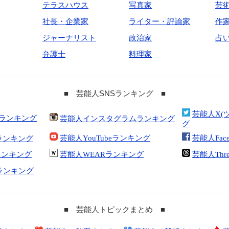
テラスハウス
写真家
芸
社長・企業家
ライター・評論家
作
ジャーナリスト
政治家
占
弁護士
料理家
■ 芸能人SNSランキング ■
芸能人X(
合ランキング
芸能人インスタグラムランキング
グ
芸能人YouTubeランキング
芸能人Fac
ランキング
kランキング
芸能人WEARランキング
芸能人Thr
tランキング
■ 芸能人トピックまとめ ■