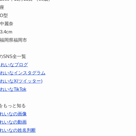
蠍座
O型
田中麗奈
3.4cm
 福岡県福岡市
のSNS全一覧
中れいなブログ
れいなインスタグラム
れいなX(ツイッター)
れいなTikTok
をもっと知る
れいなの画像
れいなの動画
れいなの姓名判断