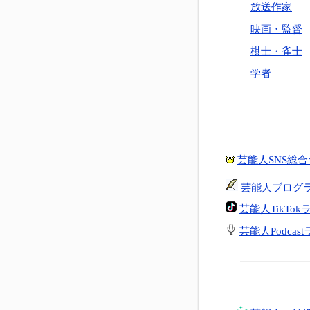
放送作家
映画・監督
棋士・雀士
学者
芸能人SNS総
芸能人ブログ
芸能人TikTo
芸能人Podcas