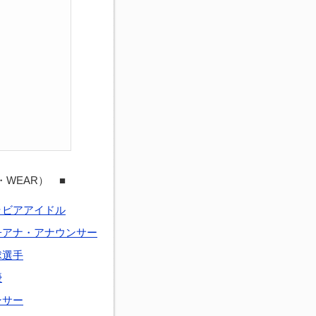
・WEAR） ■
ラビアアイドル
子アナ・アナウンサー
球選手
優
ンサー