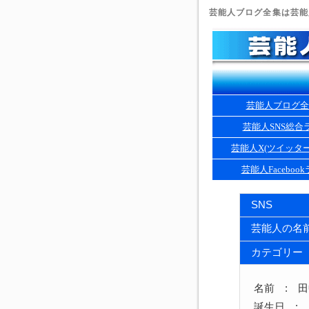
芸能人ブログ全集は芸能人
芸能人ブログ全
芸能人SNS総合
芸能人X(ツイッタ
芸能人Faceboo
SNS
芸能人の名
カテゴリー
名前 : 
誕生日 : 1