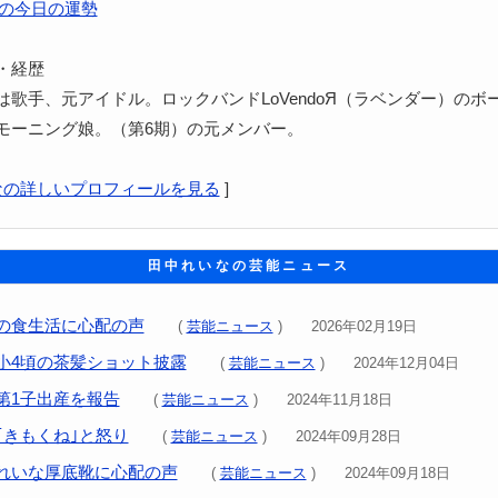
の今日の運勢
・経歴
は歌手、元アイドル。ロックバンドLoVendoЯ（ラベンダー）のボ
モーニング娘。（第6期）の元メンバー。
なの詳しいプロフィールを見る
]
田中れいなの芸能ニュース
の食生活に心配の声
(
芸能ニュース
) 2026年02月19日
小4頃の茶髪ショット披露
(
芸能ニュース
) 2024年12月04日
第1子出産を報告
(
芸能ニュース
) 2024年11月18日
｢きもくね｣と怒り
(
芸能ニュース
) 2024年09月28日
れいな厚底靴に心配の声
(
芸能ニュース
) 2024年09月18日