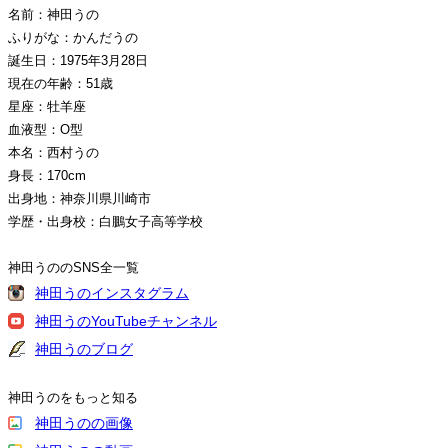
名前：神田うの
ふりがな：かんだうの
誕生日：1975年3月28日
現在の年齢：51歳
星座：牡羊座
血液型：O型
本名：西村うの
身長：170cm
出身地：神奈川県川崎市
学歴・出身校：白鵬女子高等学校
神田うののSNS全一覧
神田うのインスタグラム
神田うのYouTubeチャンネル
神田うのブログ
神田うのをもっと知る
神田うのの画像