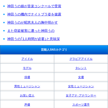
神田うの娘が音楽コンクールで受賞
神田うの機内でナイトブラ姿を披露
神田うのが昭恵夫人の胸中明かす
また窃盗被害に遭った神田うの
神田うの｢1人時間が必要｣と意味深
芸能人SNSカテゴリ
アイドル
グラビアアイドル
モデル
タレント
俳優
女優
男性ミュージシャン
女性ミュージシャン
お笑い芸人
女子アナ･アナウンサー
声優
スポーツ選手