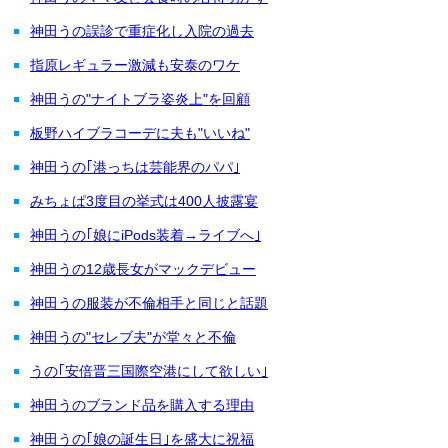
神田うの誤診で重症化し入院の過去
指原レギュラー激減も安泰のワケ
神田うの"ナイトブラ姿炎上"を回顧
板野ハイブラコーデに夫も"いいね"
神田うの｢港っちは芸能界のパパ｣
みちょぱ3度目の挙式は400人披露宴
神田うの｢娘にiPods装着→ライブへ｣
神田うの12歳長女がマックデビュー
神田うの服装が不倫相手と同じと話題
神田うの"セレブ夫"が堂々と不倫
うの｢安倍晋三国際空港にして欲しい｣
神田うのブランド品を購入する理由
神田うの｢娘の誕生日｣を盛大に祝福