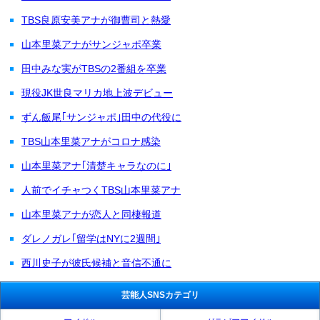
TBS良原安美アナが御曹司と熱愛
山本里菜アナがサンジャポ卒業
田中みな実がTBSの2番組を卒業
現役JK世良マリカ地上波デビュー
ずん飯尾｢サンジャポ｣田中の代役に
TBS山本里菜アナがコロナ感染
山本里菜アナ｢清楚キャラなのに｣
人前でイチャつくTBS山本里菜アナ
山本里菜アナが恋人と同棲報道
ダレノガレ｢留学はNYに2週間｣
西川史子が彼氏候補と音信不通に
芸能人SNSカテゴリ