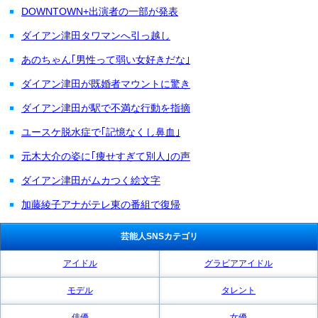
DOWNTOWN+出演者の一部が発表
ダイアン津田タワマンへ引っ越し
あのちゃん｢男性って弱い女好きだな｣
ダイアン津田が既婚者マウントに驚き
ダイアン津田が駅で不満な行動を指摘
ユースケ脱水症で｢記憶なくし鼻血｣
元木大介の姿に｢痩せすぎて別人｣の声
ダイアン津田がムカつく絵文字
加藤綾子アナがテレ東の番組で復帰
芸能人SNSカテゴリ
アイドル
グラビアアイドル
モデル
タレント
俳優
女優