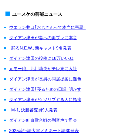
ユースケの芸能ニュース
ウエラン井口｢おじさんって本当に害悪｣
ダイアン津田が妻への誕プレに本音
｢踊るN.E.W.｣新キャスト9名発表
ダイアン津田の投稿に18万いいね
元モー娘。北川莉央がテレ東に入社
ダイアン津田が長男の同居提案に難色
ダイアン津田｢寝るための日課｣明かす
ダイアン津田がクソリプする人に指摘
｢M-1｣決勝審査員9人発表
ダイアン紅白歌合戦の副音声で司会
2025流行語大賞ノミネート語30発表