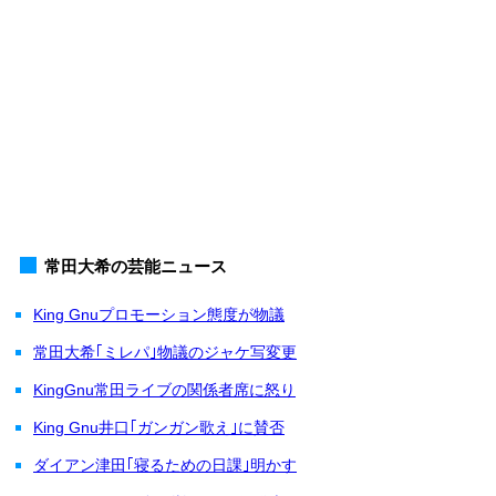
常田大希の芸能ニュース
King Gnuプロモーション態度が物議
常田大希｢ミレパ｣物議のジャケ写変更
KingGnu常田ライブの関係者席に怒り
King Gnu井口｢ガンガン歌え｣に賛否
ダイアン津田｢寝るための日課｣明かす