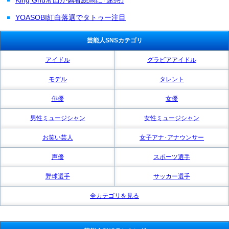
YOASOBI紅白落選でタトゥー注目
芸能人SNSカテゴリ
アイドル
グラビアアイドル
モデル
タレント
俳優
女優
男性ミュージシャン
女性ミュージシャン
お笑い芸人
女子アナ･アナウンサー
声優
スポーツ選手
野球選手
サッカー選手
全カテゴリを見る