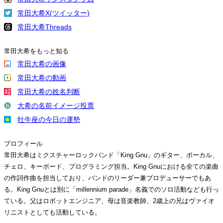
常田大希X(ツイッター)
常田大希Threads
常田大希をもっと知る
常田大希の画像
常田大希の動画
常田大希の姓名判断
大希の名前イメージ投票
牡牛座の今日の運勢
プロフィール
常田大希はミクスチャーロックバンド「King Gnu」のギター、ボーカル、
チェロ、キーボード、プログラミング担当。King Gnuにおける全ての楽曲
の作詞作曲を担当しており、バンドのリーダー兼プロデューサーでもあ
る。King Gnuとは別に「millennium parade」名義でのソロ活動なども行っ
ている。父はロボットエンジニア、母は音楽教師、2歳上の兄はヴァイオ
リニストとしても活動している。