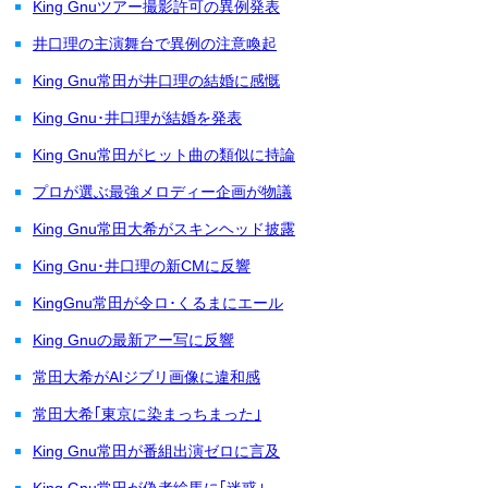
King Gnuツアー撮影許可の異例発表
井口理の主演舞台で異例の注意喚起
King Gnu常田が井口理の結婚に感慨
King Gnu･井口理が結婚を発表
King Gnu常田がヒット曲の類似に持論
プロが選ぶ最強メロディー企画が物議
King Gnu常田大希がスキンヘッド披露
King Gnu･井口理の新CMに反響
KingGnu常田が令ロ･くるまにエール
King Gnuの最新アー写に反響
常田大希がAIジブリ画像に違和感
常田大希｢東京に染まっちまった｣
King Gnu常田が番組出演ゼロに言及
King Gnu常田が偽者絵馬に｢迷惑｣