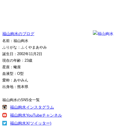
福山絢水のブログ
名前：福山絢水
ふりがな：ふくやまあやみ
誕生日：2002年11月2日
現在の年齢：23歳
星座：蠍座
血液型：O型
愛称：あやみん
出身地：熊本県
福山絢水のSNS全一覧
福山絢水インスタグラム
福山絢水YouTubeチャンネル
福山絢水X(ツイッター)