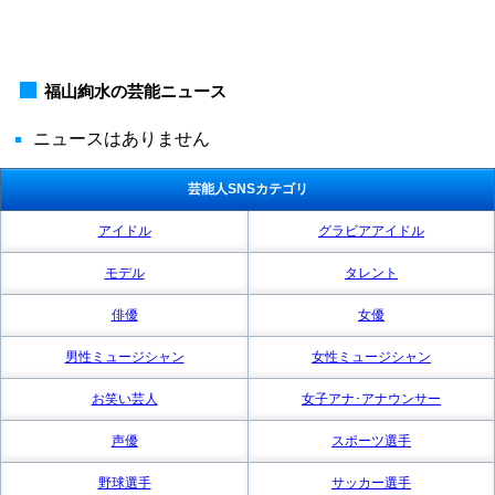
福山絢水の芸能ニュース
ニュースはありません
芸能人SNSカテゴリ
アイドル
グラビアアイドル
モデル
タレント
俳優
女優
男性ミュージシャン
女性ミュージシャン
お笑い芸人
女子アナ･アナウンサー
声優
スポーツ選手
野球選手
サッカー選手