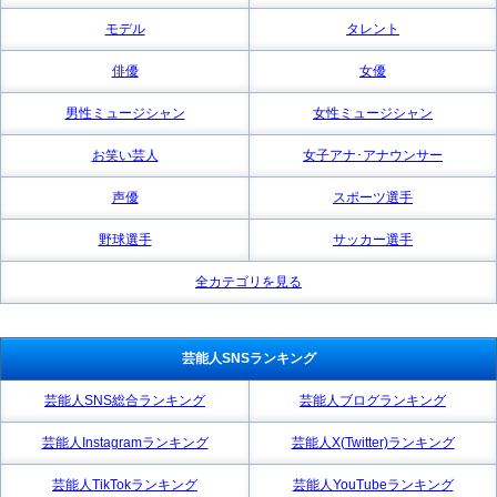
モデル
タレント
俳優
女優
男性ミュージシャン
女性ミュージシャン
お笑い芸人
女子アナ･アナウンサー
声優
スポーツ選手
野球選手
サッカー選手
全カテゴリを見る
芸能人SNSランキング
芸能人SNS総合ランキング
芸能人ブログランキング
芸能人Instagramランキング
芸能人X(Twitter)ランキング
芸能人TikTokランキング
芸能人YouTubeランキング