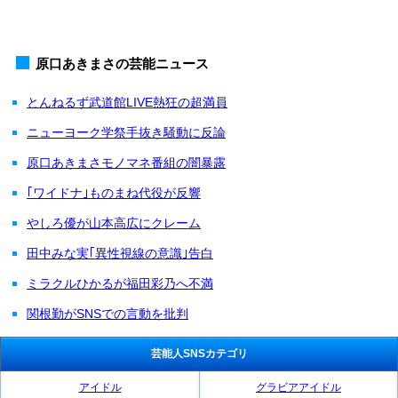
原口あきまさの芸能ニュース
とんねるず武道館LIVE熱狂の超満員
ニューヨーク学祭手抜き騒動に反論
原口あきまさモノマネ番組の闇暴露
｢ワイドナ｣ものまね代役が反響
やしろ優が山本高広にクレーム
田中みな実｢異性視線の意識｣告白
ミラクルひかるが福田彩乃へ不満
関根勤がSNSでの言動を批判
芸能人SNSカテゴリ
アイドル
グラビアアイドル